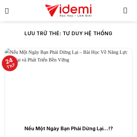
Bỏ
qua
nội
dung
LƯU TRỮ THẺ:
TƯ DUY HỆ THỐNG
24
Th7
Nếu Một Ngày Bạn Phải Dừng Lại…!?