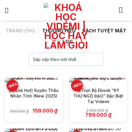
Bỏ
qua
nội
dung
TRANG CHỦ
/
THƯƠNG HIỆU
/
SÁCH TUYỆT MẬT
LỌC
-84%
-68%
[Ebook Hot] Xuyên Thấu
🔥Trọn Bộ Ebook “KỲ
Nhân Tính (New 2025)
THƯ NGỘ ĐẠO” Đặc Biệt
Tại Videmi
Giá
Giá
159.000
₫
2.500.000
₫
999.000
₫
gốc
hiện
Giá
Giá
799.000
₫
là:
tại
gốc
hiện
999.000 ₫.
là:
là:
tại
159.000 ₫.
2.500.000 ₫.
là:
799.000 ₫