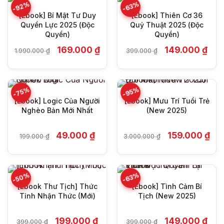
-92%
-63%
[Ebook] Bí Mật Tư Duy
[Ebook] Thiên Cơ 36
Quyền Lực 2025 (Độc
Quỷ Thuật 2025 (Độc
Quyền)
Quyền)
Giá
Giá
Giá
Giá
169.000
₫
149.000
₫
1.990.000
₫
399.000
₫
gốc
hiện
gốc
hiện
là:
tại
là:
tại
1.990.000 ₫.
là:
399.000 ₫.
là:
169.000 ₫.
149.
-75%
-95%
[Ebook] Logic Của Người
[Ebook] Mưu Trí Tuổi Trẻ
Nghèo Bản Mới Nhất
(New 2025)
Giá
Giá
Giá
Giá
49.000
₫
159.000
₫
199.000
₫
3.000.000
₫
gốc
hiện
gốc
hiện
là:
tại
là:
tại
199.000 ₫.
là:
3.000.000 ₫.
là:
49.000 ₫.
159.
-50%
-63%
[Ebook Thư Tịch] Thức
[Ebook] Tình Cảm Bí
Tỉnh Nhận Thức (Mới)
Tịch (New 2025)
Giá
Giá
Giá
Giá
199.000
₫
149.000
₫
399.000
₫
399.000
₫