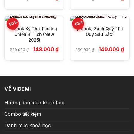
gốc
hiện
gốc
hiện
là:
tại
là:
tại
399.000 ₫.
là:
399.000 ₫.
là:
199.000 ₫.
149.
-50%
-63%
Ebook Kỳ Thư Thương
[Ebook] Sách Quý “Tư
Chiến Bí Tịch (New
Duy Sâu Sắc”
2025)
Giá
Giá
Giá
Giá
149.000
₫
149.000
₫
299.000
₫
399.000
₫
gốc
hiện
gốc
hiện
là:
tại
là:
tại
299.000 ₫.
là:
399.000 ₫.
là:
149.000 ₫.
149.
VỀ VIDEMI
Hướng dẫn mua khoá học
Combo tiết kiệm
Danh mục khoá học