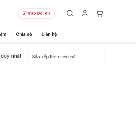
Trao Đổi KH
i chính
Videmi là nơi chia sẻ khóa học đa lĩnh vực & siêu 
iệm
Chia sẻ
Liên hệ
ả duy nhất