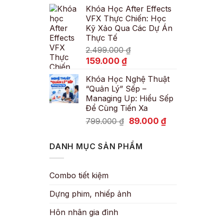
Khóa Học After Effects
là:
tại
VFX Thực Chiến: Học
600.000 ₫.
là:
Kỹ Xảo Qua Các Dự Án
89.000 ₫.
Thực Tế
2.499.000
₫
Giá
Giá
159.000
₫
gốc
hiện
Khóa Học Nghệ Thuật
là:
tại
“Quản Lý” Sếp –
2.499.000 ₫.
là:
Managing Up: Hiểu Sếp
159.000 ₫.
Để Cùng Tiến Xa
Giá
Giá
89.000
₫
799.000
₫
gốc
hiện
là:
tại
DANH MỤC SẢN PHẨM
799.000 ₫.
là:
89.000 ₫.
Combo tiết kiệm
Dựng phim, nhiếp ảnh
Hôn nhân gia đình