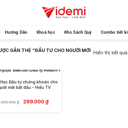
Chia sẻ khoá học giá rẻ cho những ai hạn hẹp về tà
Hướng Dẫn
Khoá học
Kho Sách Quý
Combo tiết k
+
ỢC GẮN THẺ “ĐẦU TƯ CHO NGƯỜI MỚI
Hiển thị kết qu
Học Đầu tư chứng khoán cho
ười mới bắt đầu – Hiếu TV
Giá
Giá
299.000
₫
.000.000
₫
gốc
hiện
là:
tại
5.000.000 ₫.
là:
299.000 ₫.