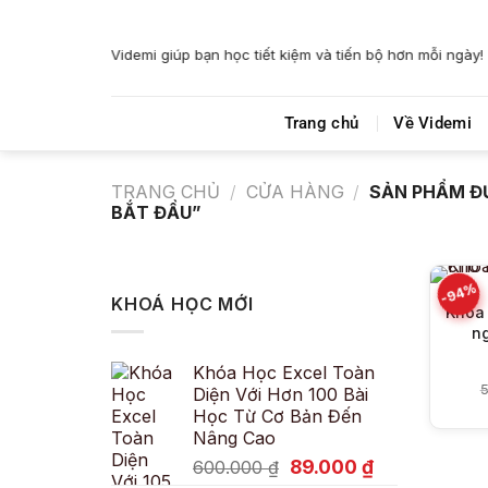
Bỏ
qua
Videmi giúp bạn học tiết kiệm và tiến bộ hơn mỗi ngày!
nội
dung
Trang chủ
Về Videmi
TRANG CHỦ
/
CỬA HÀNG
/
SẢN PHẨM ĐƯ
BẮT ĐẦU”
-94%
KHOÁ HỌC MỚI
Khóa 
ng
Khóa Học Excel Toàn
5
Diện Với Hơn 100 Bài
Học Từ Cơ Bản Đến
Nâng Cao
Giá
Giá
89.000
₫
600.000
₫
gốc
hiện