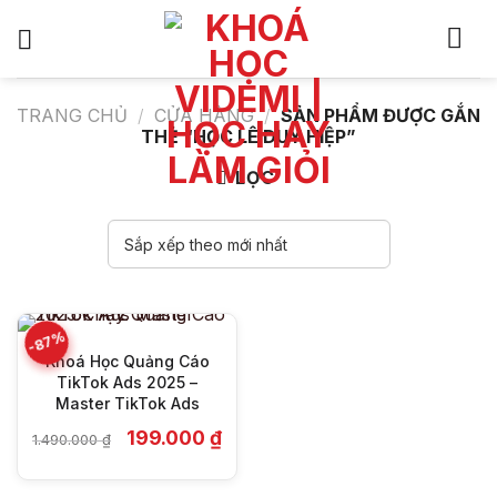
Bỏ
qua
nội
dung
TRANG CHỦ
/
CỬA HÀNG
/
SẢN PHẨM ĐƯỢC GẮN
THẺ “HỌC LÊ DUY HIỆP”
LỌC
-87%
Khoá Học Quảng Cáo
TikTok Ads 2025 –
Master TikTok Ads
Giá
Giá
199.000
₫
1.490.000
₫
gốc
hiện
là:
tại
1.490.000 ₫.
là: