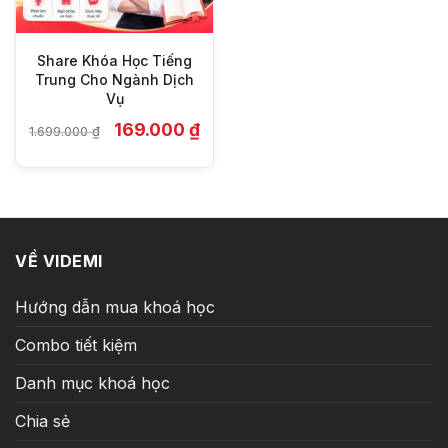
Share Khóa Học Tiếng
Trung Cho Ngành Dịch
Vụ
Giá
Giá
169.000
₫
1.699.000
₫
gốc
hiện
là:
tại
1.699.000 ₫.
là:
169.000 ₫.
VỀ VIDEMI
Hướng dẫn mua khoá học
Combo tiết kiệm
Danh mục khoá học
Chia sẻ