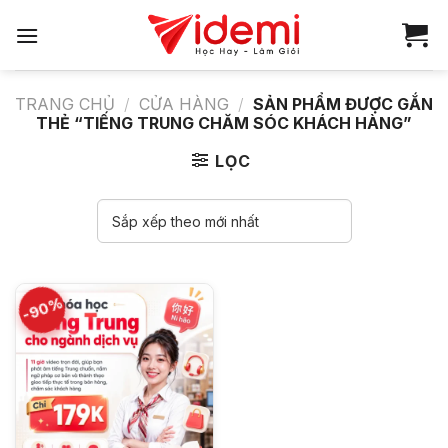
Bỏ
qua
nội
dung
TRANG CHỦ
/
CỬA HÀNG
/
SẢN PHẨM ĐƯỢC GẮN
THẺ “TIẾNG TRUNG CHĂM SÓC KHÁCH HÀNG”
LỌC
-90%