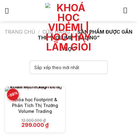
Bỏ
qua
nội
dung
TRANG CHỦ
/
CỬA HÀNG
/
SẢN PHẨM ĐƯỢC GẮN
THẺ “VOLUME TRADING”
LỌC
-98%
Khóa học Footprint &
Phân Tích Thị Trường
Volume Trading
12.000.000
₫
Giá
Giá
299.000
₫
gốc
hiện
là:
tại