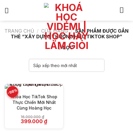
Bỏ
qua
nội
dung
TRANG CHỦ
/
CỬA HÀNG
/
SẢN PHẨM ĐƯỢC GẮN
THẺ “XÂY DỰNG THƯƠNG HIỆU TIKTOK SHOP”
LỌC
-98%
Khóa Học TikTok Shop
Thực Chiến Mới Nhất
Cùng Hoàng Học
16.000.000
₫
Giá
Giá
399.000
₫
gốc
hiện
là:
tại