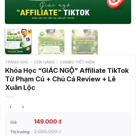
TRANG CHỦ
/
CỬA HÀNG
/
COMBO TIẾT KIỆM
Khóa Học “GIÁC NGỘ” Affiliate TikTok
Từ Phạm Củ + Chú Cá Review + Lê
Xuân Lộc
149.000
₫
Giá:
2.090.000
₫
Thị trường: