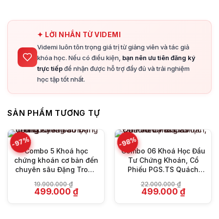
✦ LỜI NHẮN TỪ VIDEMI
Videmi luôn tôn trọng giá trị từ giảng viên và tác giả
khóa học. Nếu có điều kiện,
bạn nên ưu tiên đăng ký
trực tiếp
để nhận được hỗ trợ đầy đủ và trải nghiệm
học tập tốt nhất.
SẢN PHẨM TƯƠNG TỰ
-97%
-98%
Combo 5 Khoá học
Combo 06 Khoá Học Đầu
chứng khoán cơ bản đến
Tư Chứng Khoán, Cổ
chuyên sâu Đặng Trong
Phiếu PGS.TS Quách
Khang
Mạnh Hào
19.900.000
₫
22.000.000
₫
Giá
Giá
Giá
Giá
499.000
₫
499.000
₫
gốc
hiện
gốc
hiện
là:
tại
là:
tại
19.900.000 ₫.
là:
22.000.000 ₫.
là:
499.000 ₫.
499.000 ₫