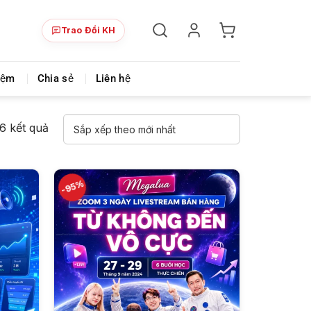
Trao Đổi KH
ày!
Chia sẻ khoá học giá rẻ cho những ai hạn hẹp v
iệm
Chia sẻ
Liên hệ
Đã
16 kết quả
sắp
xếp
theo
-95%
mới
nhất
+