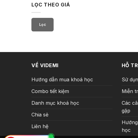
LỌC THEO GIÁ
Giá
Giá
tối
tối
Lọc
thiểu
đa
VỀ VIDEMI
HỖ T
Hướng dẫn mua khoá học
Sử dụn
Combo tiết kiệm
Miễn t
Danh mục khoá học
Các câ
gặp
Chia sẻ
Hướng
Liên hệ
học