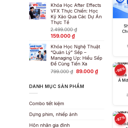
Khóa Học After Effects
là:
tại
VFX Thực Chiến: Học
600.000 ₫.
là:
Kỹ Xảo Qua Các Dự Án
89.000 ₫.
Thực Tế
S
2.499.000
₫
Ch
Giá
Giá
159.000
₫
gốc
hiện
Khóa Học Nghệ Thuật
là:
tại
“Quản Lý” Sếp –
2.499.000 ₫.
là:
Managing Up: Hiểu Sếp
159.000 ₫.
Để Cùng Tiến Xa
-96%
Giá
Giá
89.000
₫
799.000
₫
Khóa 
gốc
hiện
Á Mớ
là:
tại
DANH MỤC SẢN PHẨM
799.000 ₫.
là:
89.000 ₫.
Combo tiết kiệm
Dựng phim, nhiếp ảnh
-87%
Khoá
Hôn nhân gia đình