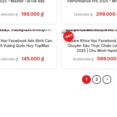
025 – Master TikTok Ads
Performance Pro 2025 – Mr
+
+
Giá
Giá
Giá
199.000
₫
299.000
1.490.000
₫
1.500.000
₫
gốc
hiện
gốc
là:
tại
là:
1.490.000 ₫.
là:
1.500.000 
199.000 ₫.
-94%
 Học Facebook Ads Đỉnh Cao
Share Khóa Học Facebook
5 Vương Quốc Huy TopMax
Chuyên Sâu Thực Chiến Le
2025 | Chu Minh Hạnh
Giá
Giá
Giá
145.000
₫
599.00
6.000.000
₫
10.000.000
₫
gốc
hiện
gốc
là:
tại
là:
6.000.000 ₫.
là:
10.000.00
145.000 ₫.
1
2