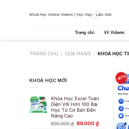
Bỏ
qua
Khoá Học Online Videmi | Học Hay - Làm Giỏi
nội
dung
Trang chủ
Về Videmi
TRANG CHỦ
/
CỬA HÀNG
/
KHOÁ HỌC TI
-87%
KHOÁ HỌC MỚI
Khóa Học Excel Toàn
Diện Với Hơn 100 Bài
Học Từ Cơ Bản Đến
Nâng Cao
Giá
Giá
89.000
₫
600.000
₫
gốc
hiện