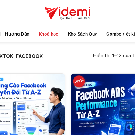
Videmi giúp bạn học tiết kiệm và tiến bộ hơn mỗi ng
Hướng Dẫn
Khoá học
Kho Sách Quý
Combo tiết k
Hiển thị 1–12 của 
KTOK, FACEBOOK
-91%
+
+