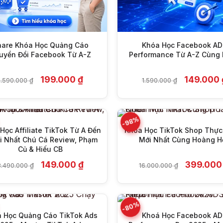
hare Khóa Học Quảng Cáo
Khóa Học Facebook AD
uyển Đổi Facebook Từ A-Z
Performance Từ A-Z Cùng 
+
+
Giá
Giá
Giá
199.000
₫
149.000
1.590.000
₫
1.590.000
₫
gốc
hiện
gốc
là:
tại
là:
1.590.000 ₫.
là:
1.590.000 
199.000 ₫.
-98%
Học Affiliate TikTok Từ A Đến
Khóa Học TikTok Shop Thực
i Nhất Chú Cá Review, Phạm
Mới Nhất Cùng Hoàng H
+
+
Củ & Hiếu CB
Giá
Giá
Giá
149.000
₫
399.00
3.490.000
₫
16.000.000
₫
gốc
hiện
gốc
là:
tại
là:
3.490.000 ₫.
là:
16.000.00
149.000 ₫.
-80%
 Học Quảng Cáo TikTok Ads
Khoá Học Facebook AD