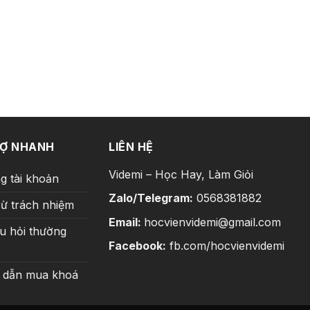
RỢ NHANH
LIÊN HỆ
Videmi – Học Hay, Làm Giỏi
g tài khoản
Zalo/Telegram:
0568381882
rừ trách nhiệm
Email:
hocvienvidemi@gmail.com
u hỏi thường
Facebook:
fb.com/hocvienvidemi
 dẫn mua khoá