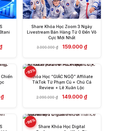
S
Share Khóa Học Zoom 3 Ngày
Btani
Livestream Bán Hàng Từ 0 Đến Vô
+
Cực Mới Nhất
Giá
Giá
Giá
₫
159.000
₫
3.000.000
₫
hiện
gốc
hiện
tại
là:
tại
₫.
là:
3.000.000 ₫.
là:
149.000 ₫.
159.000 ₫.
-93%
 Chiến
Khóa Học “GIÁC NGỘ” Affiliate
ọc
TikTok Từ Phạm Củ + Chú Cá
+
Review + Lê Xuân Lộc
Giá
Giá
Giá
0
₫
149.000
₫
2.090.000
₫
hiện
gốc
hiện
tại
là:
tại
0 ₫.
là:
2.090.000 ₫.
là:
399.000 ₫.
149.000 ₫.
-96%
S
Share Khóa Học Digital