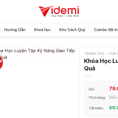
Videmi giúp bạn học tiết kiệm và tiến bộ hơn mỗi ng
Hướng Dẫn
Khoá học
Kho Sách Quý
Combo tiết k
TRANG CHỦ
/
CỬA 
%
Khóa Học Lu
Quả
79
Giá:
990
Thị trường:
911
Tiết kiệm: