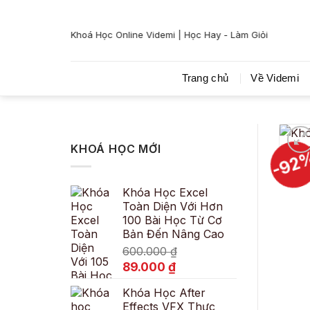
Bỏ
qua
Khoá Học Online Videmi | Học Hay - Làm Giỏi
nội
dung
Trang chủ
Về Videmi
KHOÁ HỌC MỚI
-92
Khóa Học Excel
Toàn Diện Với Hơn
100 Bài Học Từ Cơ
Bản Đến Nâng Cao
600.000
₫
Giá
Giá
89.000
₫
gốc
hiện
Khóa Học After
là:
tại
Effects VFX Thực
600.000 ₫.
là: