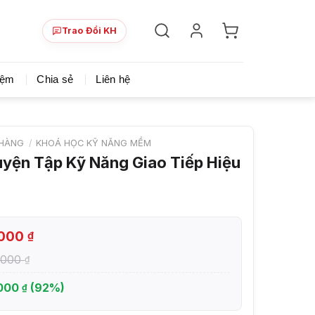
Trao Đổi KH
ày!
Chia sẻ khoá học giá rẻ cho những ai hạn hẹp v
iệm
Chia sẻ
Liên hệ
HÀNG
/
KHOÁ HỌC KỸ NĂNG MỀM
yện Tập Kỹ Năng Giao Tiếp Hiệu
.000
₫
.000
₫
.000
(92%)
₫