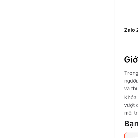
Zalo 
Giớ
Trong
người
và th
Khóa
vượt 
môi t
Bạn