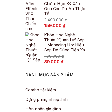
Chiến: Học Kỹ Xảo
89.000 ₫.
Qua Các Dự Án Thực
Tế
2.499.000
₫
Giá
Giá
159.000
₫
gốc
hiện
Khóa Học Nghệ
là:
tại
Thuật “Quản Lý” Sếp
2.499.000 ₫.
là:
– Managing Up: Hiểu
159.000 ₫.
Sếp Để Cùng Tiến Xa
799.000
₫
Giá
Giá
89.000
₫
gốc
hiện
là:
tại
DANH MỤC SẢN PHẨM
799.000 ₫.
là:
89.000 ₫.
Combo tiết kiệm
Dựng phim, nhiếp ảnh
Hôn nhân gia đình