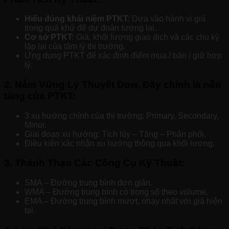
Hiểu đúng khái niệm PTKT:
Dựa vào hành vi giá
trong quá khứ để dự đoán tương lai.
Cơ sở PTKT:
Giá, khối lượng giao dịch và các chu kỳ
lặp lại của tâm lý thị trường.
Ứng dụng PTKT để xác định điểm mua / bán / giữ hợp
lý.
2. Nắm Vững Lý Thuyết Dow, Đây chính là nền
tảng của PTKT:
3 xu hướng chính của thị trường: Primary, Secondary,
Minor.
Giai đoạn xu hướng: Tích lũy – Tăng – Phân phối.
Điều kiện xác nhận xu hướng thông qua khối lượng.
3. Thành Thạo Các Công Cụ Kỹ Thuật:
SMA – Đường trung bình đơn giản.
WMA – Đường trung bình có trọng số theo volume.
EMA – Đường trung bình mượt, nhạy nhất với giá hiện
tại.