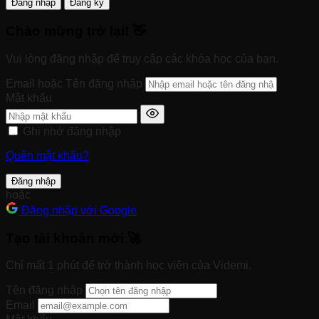
Đăng nhập
Đăng ký
Chào mừng trở lại! 👋
Vui lòng đăng nhập để truy cập các khóa học của bạn.
Email hoặc Tên đăng nhập
Mật khẩu
Ghi nhớ đăng nhập
Quên mật khẩu?
Đăng nhập
hoặc
Đăng nhập với Google
Tạo tài khoản mới 🚀
Chỉ mất 1 phút để trở thành học viên của Videmi.
Tên đăng nhập
Email