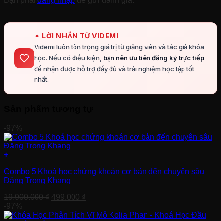
Bạn phải
đăng nhập
để gửi đánh giá.
✦ LỜI NHẮN TỪ VIDEMI
Videmi luôn tôn trọng giá trị từ giảng viên và tác giả khóa
học. Nếu có điều kiện,
bạn nên ưu tiên đăng ký trực tiếp
để nhận được hỗ trợ đầy đủ và trải nghiệm học tập tốt
nhất.
Sản phẩm tương tự
-97%
+
Combo 5 Khoá học chứng khoán cơ bản đến chuyên sâu
Đặng Trong Khang
Giá
Giá
19.900.000
₫
499.000
₫
gốc
hiện
-97%
là:
tại