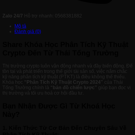
Zalo 24/7
Hỗ trợ nhanh: 0568381882
Mô tả
Đánh giá (0)
Share Khóa Học Phân Tích Kỹ Thuật
Crypto Đến Từ Thái Tống Trường
Thị trường crypto luôn vận động nhanh và đầy biến động. Để
tồn tại và phát triển trong thế giới tài sản số, việc nắm chắc
kỹ năng phân tích kỹ thuật (PTKT) là điều không thể thiếu.
Khóa học
“Phân Tích Kỹ Thuật Crypto 2024”
của Thái
Tống Trường chính là
“bản đồ chiến lược”
giúp bạn đọc vị
thị trường và tối ưu hoá cơ hội đầu tư.
Bạn Nhận Được Gì Từ Khoá Học
Này?
1. Kiến Thức Từ Cơ Bản Đến Chuyên Sâu Về
Phân Tích Kỹ Thuật: