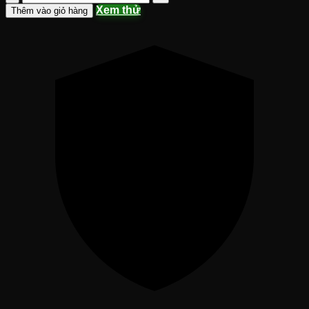
Khoá
Xem thử
Thêm vào giỏ hàng
Học
Phân
Tích
Kỹ
Thuật
Trong
Crypto
2024
-
Thái
Tống
Trường
số
lượng