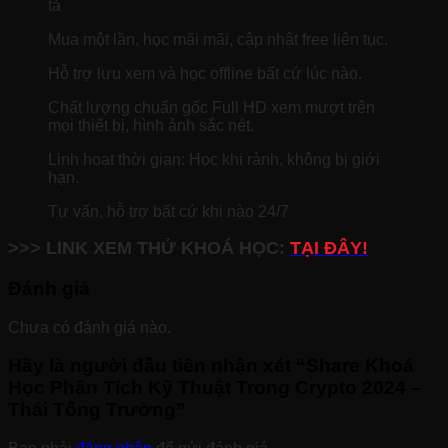
tả
Mua một lần, học mãi mãi, cập nhật free liên tục.
Hỗ trợ lưu xem và học offline bất cứ lúc nào.
Chất lượng chuẩn gốc Full HD xem mượt trên
mọi thiết bị, hình ảnh sắc nét.
Linh hoạt thời gian: Học khi rảnh, không bị giới
hạn.
Tư vấn, hỗ trợ bất cứ khi nào 24/7
>>> LINK XEM THỬ KHOÁ HỌC:
TẠI ĐÂY!
Đánh giá
Chưa có đánh giá nào.
Hãy là người đầu tiên nhận xét “Share Khoá
Học Phân Tích Kỹ Thuật Trong Crypto 2024 –
Thái Tống Trường”