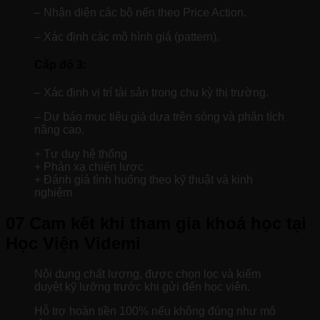
– Nhận diện các bộ nến theo Price Action.
– Xác định các mô hình giá (pattern).
Cấp độ 3:
– Xác định vị trí tài sản trong chu kỳ thị trường.
– Dự báo mục tiêu giá dựa trên sóng và phân tích
nâng cao.
+ Tư duy hệ thống
+ Phản xạ chiến lược
+ Đánh giá tình huống theo kỹ thuật và kinh
nghiệm
07 Cam kết khi tham gia khoá học tại
Học Viện Videmi
Nội dung chất lượng, được chọn lọc và kiểm
duyệt kỹ lưỡng trước khi gửi đến học viên.
Hỗ trợ hoàn tiền 100% nếu không đúng như mô