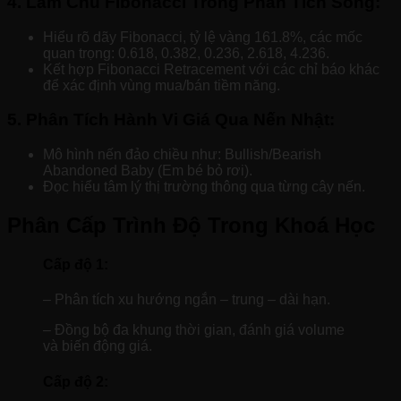
4. Làm Chủ Fibonacci Trong Phân Tích Sóng:
Hiểu rõ dãy Fibonacci, tỷ lệ vàng 161.8%, các mốc
quan trọng: 0.618, 0.382, 0.236, 2.618, 4.236.
Kết hợp Fibonacci Retracement với các chỉ báo khác
để xác định vùng mua/bán tiềm năng.
5. Phân Tích Hành Vi Giá Qua Nến Nhật:
Mô hình nến đảo chiều như: Bullish/Bearish
Abandoned Baby (Em bé bỏ rơi).
Đọc hiểu tâm lý thị trường thông qua từng cây nến.
Phân Cấp Trình Độ Trong Khoá Học
Cấp độ 1:
– Phân tích xu hướng ngắn – trung – dài hạn.
– Đồng bộ đa khung thời gian, đánh giá volume
và biến động giá.
Cấp độ 2: