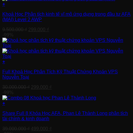
59.000.000 ₫.
là:
+
499.000 ₫.
Khoá Học Phân tích kinh tế vĩ mô ứng dụng trong đầu tư AFA
(MAI) Level 2 AWP
Giá
Giá
9.500.000
₫
299.000
₫
gốc
hiện
-99%
là:
tại
9.500.000 ₫.
là:
299.000 ₫.
+
Full Khoá Học Phân Tích Kỹ Thuật Chứng Khoán VPS
Nguyễn Toại
Giá
Giá
30.000.000
₫
299.000
₫
gốc
hiện
-99%
là:
tại
30.000.000 ₫.
là:
+
299.000 ₫.
Share Full 8 Khóa Học AFA, Phan Lê Thành Long phân tích
tài chính & kinh doanh
Giá
Giá
39.000.000
₫
499.000
₫