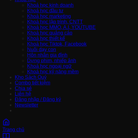
Khoá học kinh doanh
Khoá học đầu tư
Khoá học marketing
Khoá học lập trình, CNTT
Khoá học MMO, A.I, YOUTUBE
Khoá học quảng cáo
Khoá học thiết kế
Khoá học Tiktok, Facebook
Nuôi dạy con
Hôn nhân gia đình
Dựng phim, nhiếp ảnh
Khoá học ngoại ngữ
Khoá học kỹ năng mềm
Kho Sách Quý
Combo tiết kiệm
Chia sẻ
Liên hệ
Đăng nhập / Đăng ký
Newsletter
Trang chủ