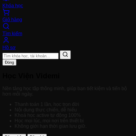
Khóa học
Giỏ hàng
Tìm kiếm
Hồ sơ
Đóng
Học Viện Videmi
Nền tảng học tập thông minh, giúp bạn tiết kiệm và tiến bộ
hơn mỗi ngày.
Thanh toán 1 lần, học trọn đời
Nội dung thực chiến, dễ hiểu
Khoá học active tự động 100%
Học mọi lúc, mọi nơi trên thiết bị
Không giới hạn thời gian lưu giữ.