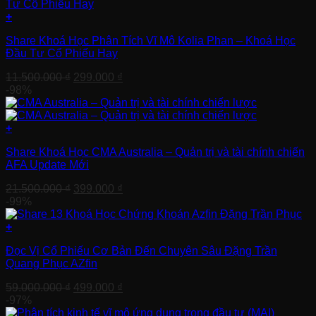
19.900.000 ₫.
là:
499.000 ₫.
+
Share Khoá Học Phân Tích Vĩ Mô Kolia Phan – Khoá Học
Đầu Tư Cổ Phiếu Hay
Giá
Giá
11.500.000
₫
299.000
₫
gốc
hiện
-98%
là:
tại
11.500.000 ₫.
là:
299.000 ₫.
+
Share Khoá Học CMA Australia – Quản trị và tài chính chiến
AFA Update Mới
Giá
Giá
21.500.000
₫
399.000
₫
gốc
hiện
-99%
là:
tại
21.500.000 ₫.
là:
+
399.000 ₫.
Đọc Vị Cổ Phiếu Cơ Bản Đến Chuyên Sâu Đặng Trần
Quang Phục AZfin
Giá
Giá
59.000.000
₫
499.000
₫
gốc
hiện
-97%
là:
tại