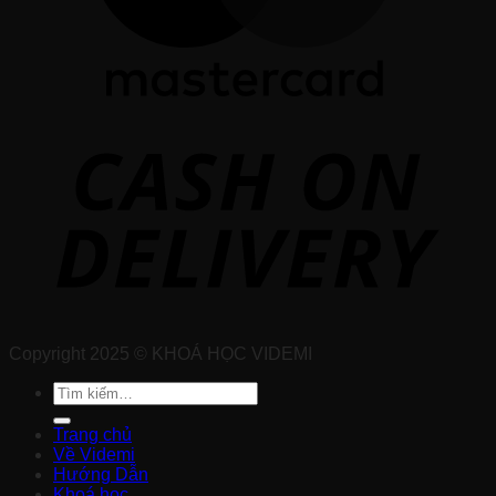
Copyright 2025 © KHOÁ HỌC VIDEMI
Tìm
kiếm:
Trang chủ
Về Videmi
Hướng Dẫn
Khoá học