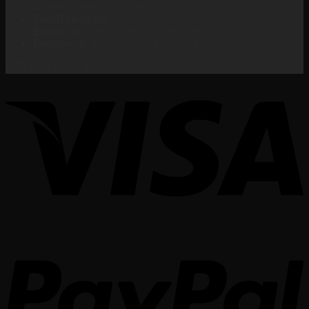
Videmi – Học Hay, Làm Giỏi
Zalo/Telegram:
0568381882
Email:
hocvienvidemi@gmail.com
Facebook:
fb.com/hocvienvidemi
KẾT NỐI VỚI VIDEMI