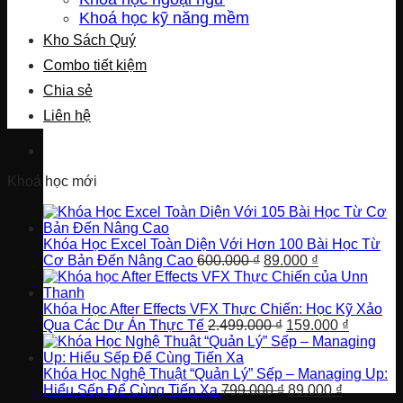
Khoá học kỹ năng mềm
Kho Sách Quý
Combo tiết kiệm
Chia sẻ
Liên hệ
Khoá học mới
Khóa Học Excel Toàn Diện Với Hơn 100 Bài Học Từ
Giá
Giá
Cơ Bản Đến Nâng Cao
600.000
₫
89.000
₫
gốc
hiện
là:
tại
600.000 ₫.
là:
Khóa Học After Effects VFX Thực Chiến: Học Kỹ Xảo
Giá
89.000 ₫.
Giá
Qua Các Dự Án Thực Tế
2.499.000
₫
159.000
₫
gốc
hiện
là:
tại
2.499.000 ₫.
là:
Khóa Học Nghệ Thuật “Quản Lý” Sếp – Managing Up:
Giá
Giá
159.000 
Hiểu Sếp Để Cùng Tiến Xa
799.000
₫
89.000
₫