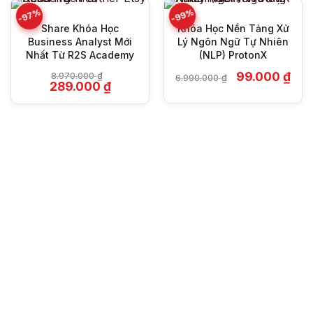
-97%
-99%
Share Khóa Học
Khóa Học Nền Tảng Xử
Business Analyst Mới
Lý Ngôn Ngữ Tự Nhiên
Nhất Từ R2S Academy
(NLP) ProtonX
Giá
Giá
99.000
₫
8.970.000
₫
6.990.000
₫
Giá
Giá
gốc
hiện
289.000
₫
gốc
hiện
là:
tại
là:
tại
6.990.000 ₫.
là:
8.970.000 ₫.
là:
99.0
289.000 ₫.