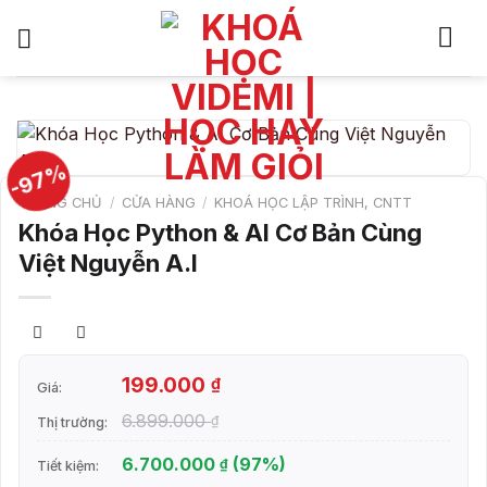
Bỏ
qua
nội
dung
-97%
TRANG CHỦ
/
CỬA HÀNG
/
KHOÁ HỌC LẬP TRÌNH, CNTT
Khóa Học Python & AI Cơ Bản Cùng
Việt Nguyễn A.I
199.000
₫
Giá:
6.899.000
₫
Thị trường:
6.700.000
(97%)
₫
Tiết kiệm: