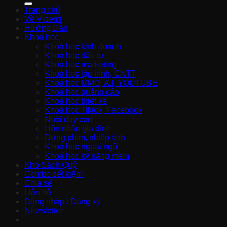
Trang chủ
Về Videmi
Hướng Dẫn
Khoá học
Khoá học kinh doanh
Khoá học đầu tư
Khoá học marketing
Khoá học lập trình, CNTT
Khoá học MMO, A.I, YOUTUBE
Khoá học quảng cáo
Khoá học thiết kế
Khoá học Tiktok, Facebook
Nuôi dạy con
Hôn nhân gia đình
Dựng phim, nhiếp ảnh
Khoá học ngoại ngữ
Khoá học kỹ năng mềm
Kho Sách Quý
Combo tiết kiệm
Chia sẻ
Liên hệ
Đăng nhập / Đăng ký
Newsletter