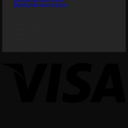
Hướng dẫn mua khoá học
LIÊN HỆ
Videmi – Học Hay, Làm Giỏi
Zalo/Telegram:
0568381882
Email:
hocvienvidemi@gmail.com
Facebook:
fb.com/hocvienvidemi
KẾT NỐI VỚI VIDEMI