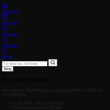
Trang chủ
Khóa học
Giỏ hàng
Tìm kiếm
Hồ sơ
Đóng
Học Viện Videmi
Nền tảng học tập thông minh, giúp bạn tiết kiệm và tiến bộ
hơn mỗi ngày.
Thanh toán 1 lần, học trọn đời
Nội dung thực chiến, dễ hiểu