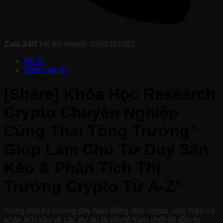
Zalo 24/7
Hỗ trợ nhanh: 0568381882
Mô tả
Đánh giá (1)
[Share]
Khóa Học Research
Crypto Chuyên Nghiệp
Cùng Thái Tống Trường”
Giúp Làm Chủ Tư Duy Săn
Kèo & Phân Tích Thị
Trường Crypto Từ A-Z”
Trong một thị trường đầy biến động như crypto, việc hiểu và
phân tích sâu về các dự án là yếu tố then chốt để đầu tư