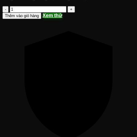
Research
Crypto
Xem thử
Thêm vào giỏ hàng
Chuyên
Nghiệp,
“Nhậu
Crypto”
Cùng
Thái
Tống
Trường
số
lượng