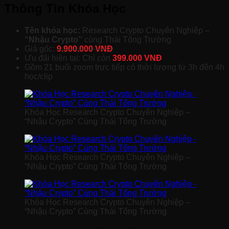
Thông Tin Khóa Học
Tên khóa học:
Research Crypto Chuyên Nghiệp –
“Nhậu Crypto”
cùng Thái Tống Trường
Giá gốc:
9.900.000 VNĐ
Ưu đãi hiện tại: Chỉ còn
399.000 VNĐ
Gồm 21 buổi zoom trực tiếp có thời lượng từ 3h đến 4h
học/clip
Khóa Học Research Crypto Chuyên Nghiệp –
“Nhậu Crypto” Cùng Thái Tống Trường
Khóa Học Research Crypto Chuyên Nghiệp –
“Nhậu Crypto” Cùng Thái Tống Trường
Khóa Học Research Crypto Chuyên Nghiệp –
“Nhậu Crypto” Cùng Thái Tống Trường