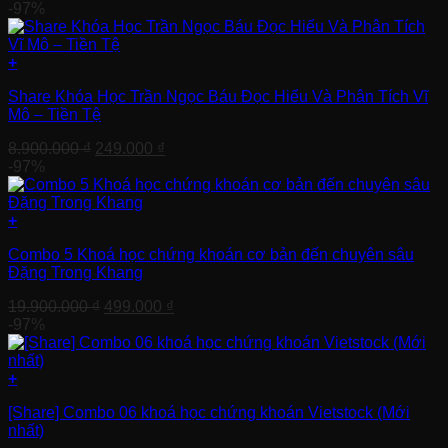
gốc
hiện
-97%
là:
tại
45.500.000 ₫.
là:
499.000 ₫.
+
Share Khóa Học Trần Ngọc Báu Đọc Hiểu Và Phân Tích Vĩ
Mô – Tiền Tệ
Giá
Giá
8.900.000
₫
249.000
₫
gốc
hiện
-97%
là:
tại
8.900.000 ₫.
là:
249.000 ₫.
+
Combo 5 Khoá học chứng khoán cơ bản đến chuyên sâu
Đặng Trong Khang
Giá
Giá
19.900.000
₫
499.000
₫
gốc
hiện
-97%
là:
tại
19.900.000 ₫.
là:
499.000 ₫.
+
[Share] Combo 06 khoá học chứng khoán Vietstock (Mới
nhất)