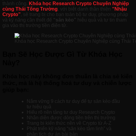
thành công.
Khóa học Research Crypto Chuyên Nghiệp
cùng Thái Tống Trường
, với biệt danh thân thiện
“Nhậu
Crypto”
, sẽ trang bị cho bạn toàn bộ tư duy, phương pháp
và kỹ năng cần thiết để
“săn kèo”
hiệu quả và tự tin tham
gia vào thị trường tiền điện tử.
Khóa học Research Crypto Chuyên Nghiệp cùng Thái 
Bạn Sẽ Học Được Gì Từ Khóa Học
Này?
Khóa học này không đơn thuần là chia sẻ kiến
thức, mà là hệ thống hoá tư duy và chiến lược
giúp bạn:
Nắm vững 9 cách tư duy để tự săn kèo đầu
tư hiệu quả
Hiểu rõ nền tảng tư duy Research Crypto
Nhận diện được dòng tiền trên thị trường
Trang bị kiến thức nền về Crypto từ A-Z
Phát triển kỹ năng “săn kèo tâm linh” và
phân tích dự án bài bản