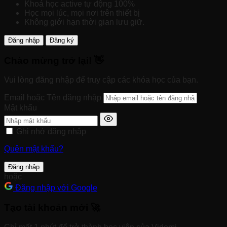
Khoá học active tự động 100%
Học mọi lúc, mọi nơi trên thiết bị
Không giới hạn thời gian lưu giữ.
Đăng nhập
Đăng ký
Chào mừng trở lại! 👋
Vui lòng đăng nhập để truy cập các khóa học của bạn.
Email hoặc Tên đăng nhập
Mật khẩu
Ghi nhớ đăng nhập
Quên mật khẩu?
Đăng nhập
hoặc
Đăng nhập với Google
Tạo tài khoản mới 🚀