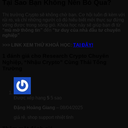
Tại Sao Bạn Không Nên Bỏ Qua?
Thị trường Crypto sẽ không chờ bạn. Cơ hội luôn đi kèm với
rủi ro, và chỉ những người có đủ hiểu biết mới thực sự đứng
vững được trong sóng gió. Khóa học này sẽ giúp bạn đi từ
“mù mờ thông tin”
đến
“tư duy của nhà đầu tư chuyên
nghiệp”
>>> LINK XEM THỬ KHOÁ HỌC:
TẠI ĐÂY!
1 đánh giá cho
Research Crypto Chuyên
Nghiệp, “Nhậu Crypto” Cùng Thái Tống
Trường
Được xếp hạng
5
5 sao
Đặng Hoàng Giang
–
08/04/2025
giá rẻ, shop support nhiệt tình