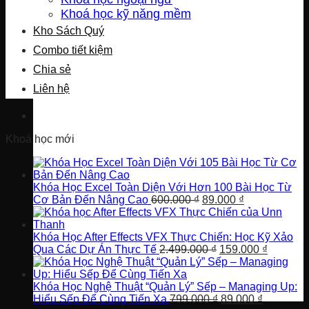
Khoá học kỹ năng mềm
Kho Sách Quý
Combo tiết kiệm
Chia sẻ
Liên hệ
Khoá học mới
Khóa Học Excel Toàn Diện Với Hơn 100 Bài Học Từ
Giá
Giá
Cơ Bản Đến Nâng Cao
600.000
₫
89.000
₫
gốc
hiện
là:
tại
600.000 ₫.
là:
Khóa Học After Effects VFX Thực Chiến: Học Kỹ Xảo
Giá
89.000 ₫.
Giá
Qua Các Dự Án Thực Tế
2.499.000
₫
159.000
₫
gốc
hiện
là:
tại
2.499.000 ₫.
là:
Khóa Học Nghệ Thuật “Quản Lý” Sếp – Managing Up:
Giá
Giá
159.000 
Hiểu Sếp Để Cùng Tiến Xa
799.000
₫
89.000
₫