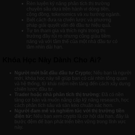
Rèn luyện kỹ năng phân tích thị trường
chuyên sâu dựa trên hành vi dòng tiền,
cộng đồng, tokenomics và xu hướng ngành.
Biết cách đưa ra chiến lược và phương
pháp giải quyết vấn đề đầu tư hiệu quả.
Tự tin tham gia và thích nghi trong thị
trường đầy rủi ro nhưng cũng giàu tiềm
năng và với tâm thế của một nhà đầu tư có
tầm nhìn dài hạn.
Khóa Học Này Dành Cho Ai?
Người mới bắt đầu đầu tư Crypto:
Nếu bạn là người
mới, khóa học này sẽ giúp bạn có cái nhìn tổng quan
và hệ thống, từ khái niệm nền tảng đến cách xây dựng
chiến lược đầu tư.
Trader hoặc nhà phân tích thị trường:
Đã có nền
tảng cơ bản và muốn nâng cấp kỹ năng research, học
cách phân tích sâu và săn kèo chuẩn xác hơn.
Người đam mê và nghiêm túc với thị trường tiền
điện tử:
Nếu bạn xem crypto là cơ hội dài hạn, đây là
bước đệm để bạn phát triển bền vững trong lĩnh vực
này.