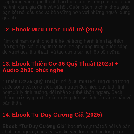
Tập trung vào nghệ thuật thấu hiểu tâm lý trong các mối quan
hệ tình cảm, gia đình và xã hội. Cuốn sách là chìa khóa giúp
bạn kết nối sâu sắc và bền vững hơn với những người xung
quanh.
12. Ebook Mưu Lược Tuổi Trẻ (2025)
Kim chỉ nam dành cho thế hệ trẻ trong hành trình lập thân,
lập nghiệp. Nội dung thực tiễn, dễ áp dụng trong cuộc sống
để vượt qua thử thách và tạo dựng sự nghiệp bền vững.
13. Ebook Thiên Cơ 36 Quỷ Thuật (2025) +
Audio 2h30 phút nghe
“Thiên Cơ 36 Quỷ Thuật”
hé lộ 36 mưu kế ứng dụng trong
cuộc sống và công việc, giúp người đọc hiểu quy luật, linh
hoạt xử lý tình huống, đối nhân xử thế khôn ngoan. Sách
không cổ súy gian trá mà hướng đến sự tỉnh táo và tự bảo vệ
bản thân.
14. Ebook Tư Duy Cường Giả (2025)
Ebook “Tư Duy Cường Giả”
bóc trần sự thật xã hội và bản
chất con người, chỉ ra vì sao kẻ yếu luôn bị thao túng, còn