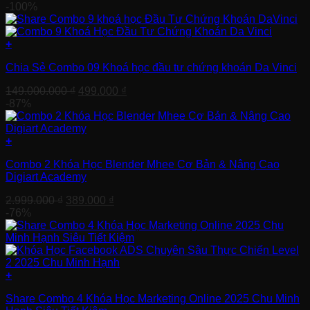
-100%
+
Chia Sẻ Combo 09 Khoá học đầu tư chứng khoán Da Vinci
Giá
Giá
149.000.000
₫
499.000
₫
gốc
hiện
-87%
là:
tại
149.000.000 ₫.
là:
499.000 ₫.
+
Combo 2 Khóa Học Blender Mhee Cơ Bản & Nâng Cao
Digiart Academy
Giá
Giá
2.999.000
₫
389.000
₫
gốc
hiện
-76%
là:
tại
2.999.000 ₫.
là:
389.000 ₫.
+
Share Combo 4 Khóa Học Marketing Online 2025 Chu Minh