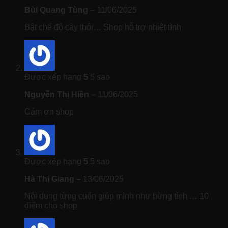
Bùi Quang Tùng
–
11/06/2025
Bật chế độ cày thôi… Shop hỗ trợ nhiệt tình
Được xếp hạng
5
5 sao
Nguyễn Thị Hiền
–
11/06/2025
Cảm ơn shop
Được xếp hạng
5
5 sao
Hà Thị Giang
–
13/06/2025
Nội dung từng cuốn giúp mình như bừng tỉnh … 10
điểm cho shop