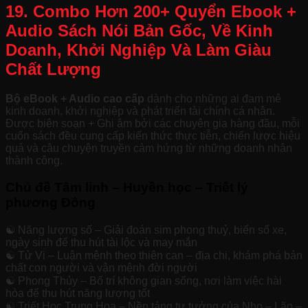
19. Combo Hơn 200+ Quyển Ebook +
Audio Sách Nói Bản Gốc, Về Kinh
Doanh, Khởi Nghiệp Và Làm Giàu
Chất Lượng
Bộ eBook + Audio cao cấp
dành cho những ai đam mê
kinh doanh, khởi nghiệp và phát triển tài chính cá nhân.
Được biên soạn + Ghi âm bởi các chuyên gia hàng đầu, mỗi
cuốn sách đều cung cấp kiến thức thực tiễn, chiến lược hiệu
quả và câu chuyện truyền cảm hứng từ những doanh nhân
thành công.
Chủ đề Tâm linh – Huyền học – Triết lý
phương Đông
☯️ Năng lượng số – Giải đoán sim phong thuỷ, biển số xe,
ngày sinh để thu hút tài lộc và may mắn
☯️ Tử Vi – Luận mệnh theo thiên can – địa chi, khám phá bản
chất con người và vận mệnh đời người
☯️ Phong Thủy – Bố trí không gian sống, nơi làm việc hài
hòa để thu hút năng lượng tốt
☯️ Triết Học Trung Hoa – Nền tảng tư tưởng của Nho – Lão –