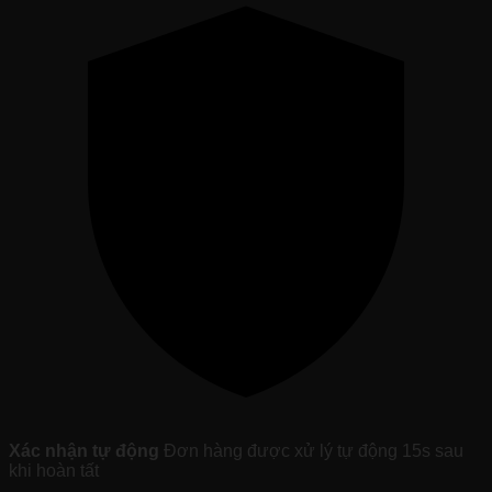
"KỲ
THƯ
NGỘ
ĐẠO"
Đặc
Biệt
Tại
Videmi
số
lượng
Xác nhận tự động
Đơn hàng được xử lý tự động 15s sau
khi hoàn tất