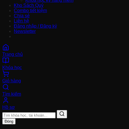
Khoá học kỹ năng mềm
Kho Sách Quý
Combo tiết kiệm
Chia sẻ
Liên hệ
Đăng nhập / Đăng ký
Newsletter
Trang chủ
Khóa học
Giỏ hàng
Tìm kiếm
Hồ sơ
Đóng