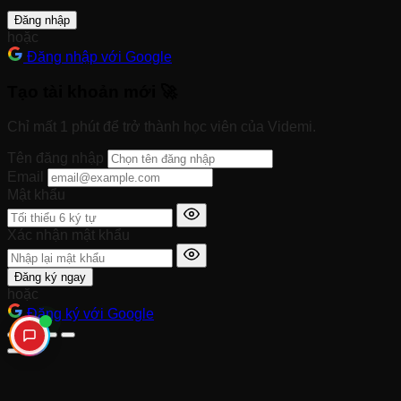
Đăng nhập
hoặc
Đăng nhập với Google
Tạo tài khoản mới 🚀
Chỉ mất 1 phút để trở thành học viên của Videmi.
Tên đăng nhập
Email
Mật khẩu
Xác nhận mật khẩu
Đăng ký ngay
hoặc
Đăng ký với Google