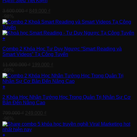
Hạnh Siêu Tiết Kiệm
Giá
Giá
3.600.000
₫
849.000
₫
gốc
hiện
-98%
là:
tại
3.600.000 ₫.
là:
849.000 ₫.
+
Combo 2 Khóa Học Tư Duy Ngược “Smart Reading và
Smart Videos” Tạ Công Tuyển
Giá
Giá
11.000.000
₫
199.000
₫
gốc
hiện
-69%
là:
tại
11.000.000 ₫.
là:
199.000 ₫.
+
2 Khóa Học Nhân Tướng Học Trong Quản Trị Nhân Sự Cơ
Bản Đến Nâng Cao
Giá
Giá
799.000
₫
249.000
₫
gốc
hiện
-96%
là:
tại
799.000 ₫.
là:
249.000 ₫.
+