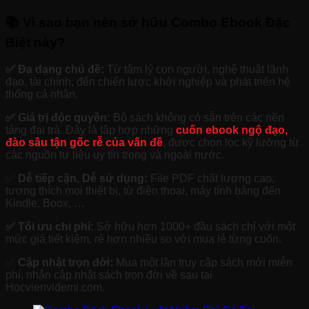
📚 Vì sao bạn nên sở hữu Combo Ebook Đặc
Biệt này?
✅ Đa dạng chủ đề:
Từ tâm lý con người, nghệ thuật lãnh
đạo, tài chính, đến chiến lược khởi nghiệp và phát triển hệ
thống cá nhân.
✅ Giá trị độc quyền:
Bộ sách không có sẵn trên các nền
tảng đại trà. Đây là tập hợp những
cuốn ebook ngộ đạo,
đào sâu tận gốc rễ của vấn đề
, được chọn lọc kỹ lưỡng từ
các nguồn tư liệu uy tín trong và ngoài nước.
✅
Dễ tiếp cận, Dễ sử dụng:
File PDF chất lượng cao,
tương thích mọi thiết bị, từ điện thoại, máy tính bảng đến
Kindle, Boox, …
✅ Tối ưu chi phí:
Sở hữu hơn 1000+ đầu sách chỉ với một
mức giá tiết kiệm, rẻ hơn nhiều so với mua lẻ từng cuốn.
✅
Cập nhật trọn đời:
Mua một lần truy cập sách mới miễn
phí, nhận cập nhật sách trọn đời về sau tại
Hocvienvidemi.com.