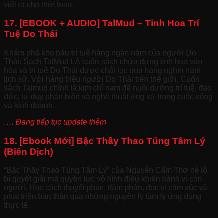
viết ra cho thời loạn.
17. [EBOOK + AUDIO] TalMud – Tinh Hoa Trí
Tuệ Do Thái
Khám phá kho báu trí tuệ hàng ngàn năm của người Do
Thái: Sách TalMud LÀ cuốn sách chứa đựng tinh hoa văn
hóa và trí tuệ Do Thái được chắt lọc qua hàng nghìn năm
lịch sử. Với hàng triệu người Do Thái trên thế giới, Cuốn
sách Talmud chính là kim chỉ nam để nuôi dưỡng trí tuệ, đạo
đức, tư duy phản biện và nghệ thuật ứng xử trong cuộc sống
và kinh doanh.
…. Đang tiếp tục update thêm
18. [Ebook Mới] Bậc Thầy Thao Túng Tâm Lý
(Biên Dịch)
“Bậc Thầy Thao Túng Tâm Lý” của Nguyễn Cẩm Thơ hé lộ
bí quyết giải mã quyền lực vô hình điều khiển hành vi con
người. Học cách thuyết phục, đàm phán, đọc vị cảm xúc và
phát triển bản thân qua những nguyên lý tâm lý ứng dụng
thực tế.