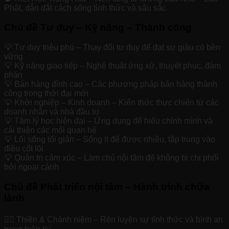
Phật, dẫn dắt cách sống tỉnh thức và sâu sắc
Chủ đề Tư duy – Kỹ năng – Thành công
💡 Tư duy triệu phú – Thay đổi tư duy để đạt sự giàu có bền
vững
💡 Kỹ năng giao tiếp – Nghệ thuật ứng xử, thuyết phục, đàm
phán
💡 Bán hàng đỉnh cao – Các phương pháp bán hàng thành
công trong thời đại mới
💡 Khởi nghiệp – Kinh doanh – Kiến thức thực chiến từ các
doanh nhân và nhà đầu tư
💡 Tâm lý học hiện đại – Ứng dụng để hiểu chính mình và
cải thiện các mối quan hệ
💡 Lối sống tối giản – Sống ít để được nhiều, tập trung vào
điều cốt lõi
💡 Quản trị cảm xúc – Làm chủ nội tâm để không bị chi phối
bởi ngoại cảnh
Chủ đề Phát triển nội tâm – Hành trình chữa
lành
🧘‍♂️ Thiền & Chánh niệm – Rèn luyện sự tỉnh thức và bình an