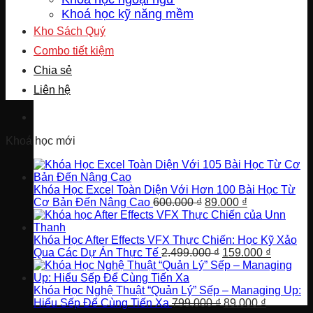
Khoá học kỹ năng mềm
Kho Sách Quý
Combo tiết kiệm
Chia sẻ
Liên hệ
Khoá học mới
Khóa Học Excel Toàn Diện Với Hơn 100 Bài Học Từ
Giá
Giá
Cơ Bản Đến Nâng Cao
600.000
₫
89.000
₫
gốc
hiện
là:
tại
600.000 ₫.
là:
Khóa Học After Effects VFX Thực Chiến: Học Kỹ Xảo
Giá
89.000 ₫.
Giá
Qua Các Dự Án Thực Tế
2.499.000
₫
159.000
₫
gốc
hiện
là:
tại
2.499.000 ₫.
là:
Khóa Học Nghệ Thuật “Quản Lý” Sếp – Managing Up:
Giá
Giá
159.000 
Hiểu Sếp Để Cùng Tiến Xa
799.000
₫
89.000
₫