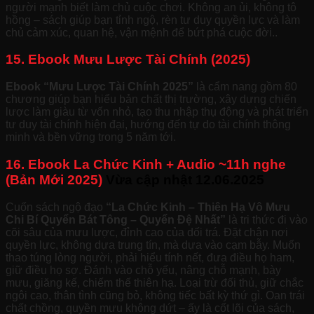
người mạnh biết làm chủ cuộc chơi. Không an ủi, không tô
hồng – sách giúp bạn tỉnh ngộ, rèn tư duy quyền lực và làm
chủ cảm xúc, quan hệ, vận mệnh để bứt phá cuộc đời..
15. Ebook Mưu Lược Tài Chính (2025)
Ebook “Mưu Lược Tài Chính 2025”
là cẩm nang gồm 80
chương giúp bạn hiểu bản chất thị trường, xây dựng chiến
lược làm giàu từ vốn nhỏ, tạo thu nhập thụ động và phát triển
tư duy tài chính hiện đại, hướng đến tự do tài chính thông
minh và bền vững trong 5 năm tới.
16. Ebook La Chức Kinh + Audio ~11h nghe
(Bản Mới 2025)
Vừa cập nhật
12.06.2025
Cuốn sách ngộ đạo
“La Chức Kinh – Thiên Hạ Vô Mưu
Chi Bí Quyển Bát Tông – Quyển Đệ Nhất”
là tri thức đi vào
cõi sâu của mưu lược, đỉnh cao của dối trá. Đặt chân nơi
quyền lực, không dựa trung tín, mà dựa vào cạm bẫy. Muốn
thao túng lòng người, phải hiểu tính nết, đưa điều họ ham,
giữ điều họ sợ. Đánh vào chỗ yếu, nâng chỗ mạnh, bày
mưu, giăng kế, chiếm thế thiên hạ. Loại trừ đối thủ, giữ chắc
ngôi cao, thân tình cũng bỏ, không tiếc bất kỳ thứ gì. Oan trái
chất chồng, quyền mưu không dứt – ấy là cốt lõi của sách,