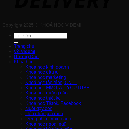
Copyright 2025 © KHOÁ HỌC VIDEMI
Tìm
kiếm:
Trang chủ
Về Videmi
Hướng Dẫn
Khoá học
Khoá học kinh doanh
Khoá học đầu tư
Khoá học marketing
Khoá học lập trình, CNTT
Khoá học MMO, A.I, YOUTUBE
Khoá học quảng cáo
Khoá học thiết kế
Khoá học Tiktok, Facebook
Nuôi dạy con
Hôn nhân gia đình
Dựng phim, nhiếp ảnh
Khoá học ngoại ngữ