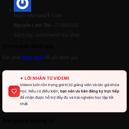
Được xếp hạng
5
5 sao
Nguyễn Linh Thi
–
27/06/2025
Sách hay, recommend nha shop
Thêm một đánh giá
Bạn phải
đăng nhập
để gửi đánh giá.
✦ LỜI NHẮN TỪ VIDEMI
Videmi luôn tôn trọng giá trị từ giảng viên và tác giả khóa
học. Nếu có điều kiện,
bạn nên ưu tiên đăng ký trực tiếp
để nhận được hỗ trợ đầy đủ và trải nghiệm học tập tốt
nhất.
Sản phẩm tương tự