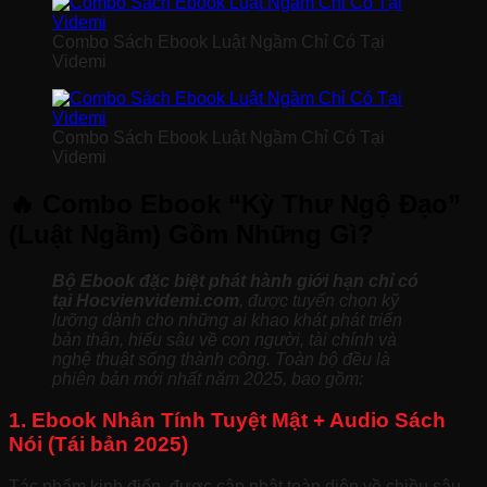
Combo Sách Ebook Luật Ngầm Chỉ Có Tại
Videmi
Combo Sách Ebook Luật Ngầm Chỉ Có Tại
Videmi
🔥 Combo Ebook “Kỳ Thư Ngộ Đạo”
(Luật Ngầm) Gồm Những Gì?
Bộ Ebook đặc biệt phát hành giới hạn chỉ có
tại Hocvienvidemi.com
, được tuyển chọn kỹ
lưỡng dành cho những ai khao khát phát triển
bản thân, hiểu sâu về con người, tài chính và
nghệ thuật sống thành công. Toàn bộ đều là
phiên bản mới nhất năm 2025, bao gồm:
1. Ebook Nhân Tính Tuyệt Mật + Audio Sách
Nói (Tái bản 2025)
Tác phẩm kinh điển, được cập nhật toàn diện về chiều sâu