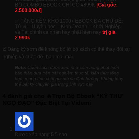
BỘ COMBO EBOOK CHỈ CÓ #899K
[Giá gốc:
2.500.000đ]
✅ TẶNG KÈM KHO 1000+ EBOOK ĐA CHỦ ĐỀ:
Tử vi – Huyền học – Kinh Doanh – Khởi Nghiệp
và Tài chính cá nhân hay nhất hiện nay
trị giá
2.990k
⏳ Đăng ký sớm để không bỏ lỡ bộ sách có thể thay đổi sự
nghiệp và cuộc đời bạn mãi mãi.
Note:
Cuốn sách được xem như cẩm nang phát triển
bản thân dựa trên trải nghiệm thực tế, kiến thức tổng
hợp, mang tính chất gợi mở và định hướng. Không thay
thế bất kỳ chuyên gia trong lĩnh vực này
4 đánh giá cho
🔥Trọn Bộ Ebook “KỲ THƯ
NGỘ ĐẠO” Đặc Biệt Tại Videmi
Được xếp hạng
5
5 sao