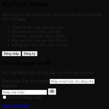
Học Viện Videmi
Nền tảng học tập thông minh, giúp bạn tiết kiệm và tiến bộ
hơn mỗi ngày.
Thanh toán 1 lần, học trọn đời
Nội dung thực chiến, dễ hiểu
Khoá học active tự động 100%
Học mọi lúc, mọi nơi trên thiết bị
Không giới hạn thời gian lưu giữ.
Đăng nhập
Đăng ký
Chào mừng trở lại! 👋
Vui lòng đăng nhập để truy cập các khóa học của bạn.
Email hoặc Tên đăng nhập
Mật khẩu
Ghi nhớ đăng nhập
Quên mật khẩu?