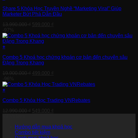
Share 5 Khóa Học Truyền Nghề “Marketing Viral” Giúp
Marketer Bứt Phá Dẫn Đầu
Giá
Giá
13.990.000
₫
599.000
₫
gốc
hiện
-97%
là:
tại
13.990.000 ₫.
là:
599.000 ₫.
+
Combo 5 Khoá học chứng khoán cơ bản đến chuyên sâu
Đặng Trong Khang
Giá
Giá
19.900.000
₫
499.000
₫
gốc
hiện
-96%
là:
tại
19.900.000 ₫.
là:
+
499.000 ₫.
Combo 5 Khóa Học Trading VNRebates
Giá
Giá
12.990.000
₫
549.000
₫
gốc
hiện
Về Videmi
là:
tại
Hướng dẫn mua khoá học
12.990.000 ₫.
là:
Combo tiết kiệm
549.000 ₫.
Danh mục khoá học