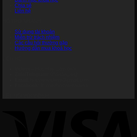
Chia sẻ
Liên hệ
HỖ TRỢ NHANH
Sử dụng tài khoản
Miễn trừ trách nhiệm
Các câu hỏi thường gặp
Hướng dẫn mua khoá học
LIÊN HỆ
Videmi – Học Hay, Làm Giỏi
Zalo/Telegram:
0568381882
Email:
hocvienvidemi@gmail.com
Facebook:
fb.com/hocvienvidemi
KẾT NỐI VỚI VIDEMI