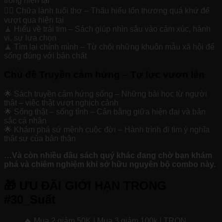
trong hiện tại
🧘‍♀️ Chữa lành tuổi thơ – Thấu hiểu tổn thương quá khứ để
vượt qua hiện tại
🧘 Hiểu về trái tim – Sách giúp nhìn sâu vào cảm xúc, hành
vi, sự lựa chọn
🧘 Tìm lại chính mình – Từ chối những khuôn mẫu xã hội để
sống đúng với bản chất
Chủ đề Truyền cảm hứng – Tự lực vươn lên
🌟 Sách truyền cảm hứng sống – Những bài học từ người
thật – việc thật vượt nghịch cảnh
🌟 Sống thật – sống tỉnh – Cân bằng giữa hiện đại và bản
sắc cá nhân
🌟 Khám phá sứ mệnh cuộc đời – Hành trình đi tìm ý nghĩa
thật sự của bản thân
…Và còn nhiều đầu sách quý khác đang chờ bạn khám
phá và chiêm nghiệm khi sở hữu nguyên bộ combo này.
🎁 ƯU ĐÃI GIỚI HẠN TRONG
#30_Suất
🔥 Mua 2 giảm 50K | Mua 3 giảm 100k | TRỌN