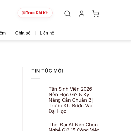
Trao Đổi KH
ày!
Chia sẻ khoá học giá rẻ cho những ai hạn hẹp v
iệm
Chia sẻ
Liên hệ
TIN TỨC MỚI
Tân Sinh Viên 2026
Nên Học Gì? 8 Kỹ
Năng Cần Chuẩn Bị
Trước Khi Bước Vào
Đại Học
Thời Đại AI Nên Chọn
Nghề Gì? 15 Công Việc