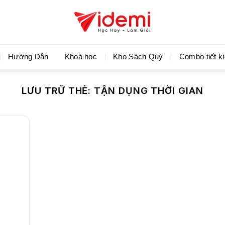
Videmi giúp bạn học tiết kiệm và tiến bộ hơn mỗi ng
Hướng Dẫn
Khoá học
Kho Sách Quý
Combo tiết k
LƯU TRỮ THẺ:
TẬN DỤNG THỜI GIAN