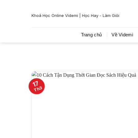
Bỏ
qua
Khoá Học Online Videmi | Học Hay - Làm Giỏi
nội
dung
Trang chủ
Về Videmi
17
Th3