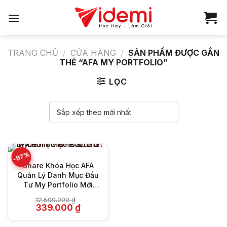
Bỏ
qua
nội
dung
TRANG CHỦ
/
CỬA HÀNG
/
SẢN PHẨM ĐƯỢC GẮN
THẺ “AFA MY PORTFOLIO”
LỌC
-97%
Share Khóa Học AFA
Quản Lý Danh Mục Đầu
Tư My Portfolio Mới
Nhất
12.500.000
₫
Giá
Giá
339.000
₫
gốc
hiện
là:
tại