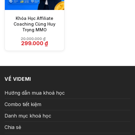
Khóa Học Affiliate
Coaching Cùng Huy
Trọng MMO
20.000.000
₫
Giá
Giá
299.000
₫
gốc
hiện
là:
tại
20.000.000 ₫.
là:
299.000 ₫.
VỀ VIDEMI
Hướng dẫn mua khoá học
Combo tiết kiệm
Danh mục khoá học
Chia sẻ