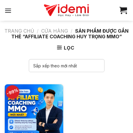
Bỏ
qua
nội
dung
TRANG CHỦ
/
CỬA HÀNG
/
SẢN PHẨM ĐƯỢC GẮN
THẺ “AFFILIATE COACHING HUY TRỌNG MMO”
LỌC
-99%