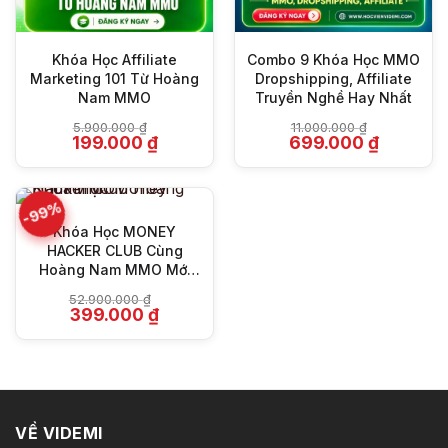
Khóa Học Affiliate
Combo 9 Khóa Học MMO
Marketing 101 Từ Hoàng
Dropshipping, Affiliate
Nam MMO
Truyền Nghề Hay Nhất
5.900.000
₫
11.000.000
₫
Giá
Giá
Giá
Giá
199.000
₫
699.000
₫
gốc
hiện
gốc
hiện
là:
tại
là:
tại
5.900.000 ₫.
là:
11.000.000 ₫.
là:
199.000 ₫.
699.000 ₫
-99%
Khóa Học MONEY
HACKER CLUB Cùng
Hoàng Nam MMO Mới
Nhất
52.900.000
₫
Giá
Giá
399.000
₫
gốc
hiện
là:
tại
52.900.000 ₫.
là:
399.000 ₫.
VỀ VIDEMI