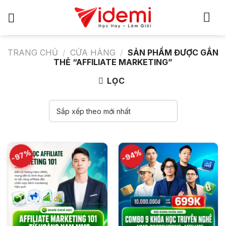
Bỏ
qua
nội
dung
TRANG CHỦ
/
CỬA HÀNG
/
SẢN PHẨM ĐƯỢC GẮN
THẺ “AFFILIATE MARKETING”
LỌC
-97%
-94%