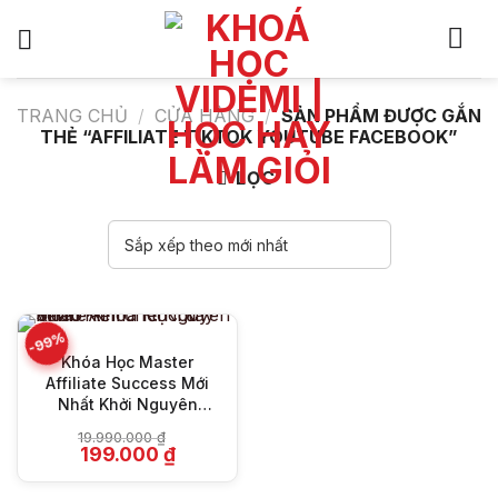
Bỏ
qua
nội
dung
TRANG CHỦ
/
CỬA HÀNG
/
SẢN PHẨM ĐƯỢC GẮN
THẺ “AFFILIATE TIKTOK YOUTUBE FACEBOOK”
LỌC
-99%
Khóa Học Master
Affiliate Success Mới
Nhất Khởi Nguyên
MMMO
19.990.000
₫
Giá
Giá
199.000
₫
gốc
hiện
là:
tại