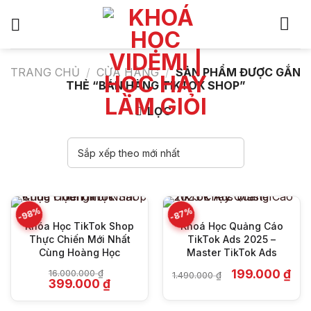
Bỏ
qua
nội
dung
TRANG CHỦ
/
CỬA HÀNG
/
SẢN PHẨM ĐƯỢC GẮN
THẺ “BÁN HÀNG TIKTOK SHOP”
LỌC
-98%
-87%
Khóa Học TikTok Shop
Khoá Học Quảng Cáo
Thực Chiến Mới Nhất
TikTok Ads 2025 –
Cùng Hoàng Học
Master TikTok Ads
Giá
Giá
199.000
₫
16.000.000
₫
1.490.000
₫
Giá
Giá
gốc
hiện
399.000
₫
gốc
hiện
là:
tại
là:
tại
1.490.000 ₫.
là: