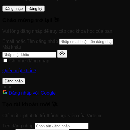
Đăng nhập
Đăng ký
Chào mừng trở lại! 👋
Vui lòng đăng nhập để truy cập các khóa học của bạn.
Email hoặc Tên đăng nhập
Mật khẩu
Ghi nhớ đăng nhập
Quên mật khẩu?
Đăng nhập
hoặc
Đăng nhập với Google
Tạo tài khoản mới 🚀
Chỉ mất 1 phút để trở thành học viên của Videmi.
Tên đăng nhập