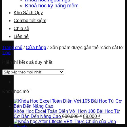
Khoá học kỹ năng mềm
Kho Sách Quý
Combo tiết kiệm
Chia sẻ
Liên hệ
Trang chủ
/
Cửa hàng
/
Sản phẩm được gắn thẻ “cách cắt lỗ”
Lọc
Hiển thị kết quả duy nhất
Khoá học mới
Khóa Học Excel Toàn Diện Với Hơn 100 Bài Học Từ
Giá
Giá
Cơ Bản Đến Nâng Cao
600.000
₫
89.000
₫
gốc
hiện
là:
tại