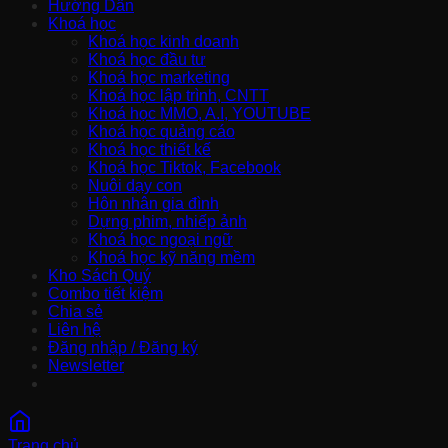
Hướng Dẫn
Khoá học
Khoá học kinh doanh
Khoá học đầu tư
Khoá học marketing
Khoá học lập trình, CNTT
Khoá học MMO, A.I, YOUTUBE
Khoá học quảng cáo
Khoá học thiết kế
Khoá học Tiktok, Facebook
Nuôi dạy con
Hôn nhân gia đình
Dựng phim, nhiếp ảnh
Khoá học ngoại ngữ
Khoá học kỹ năng mềm
Kho Sách Quý
Combo tiết kiệm
Chia sẻ
Liên hệ
Đăng nhập / Đăng ký
Newsletter
Trang chủ