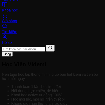
Khóa học
Giỏ hàng
Tìm kiếm
Hồ sơ
Đóng
Học Viện Videmi
Nền tảng học tập thông minh, giúp bạn tiết kiệm và tiến bộ
hơn mỗi ngày.
Thanh toán 1 lần, học trọn đời
Nội dung thực chiến, dễ hiểu
Khoá học active tự động 100%
Học mọi lúc, mọi nơi trên thiết bị
Không giới hạn thời gian lưu giữ.