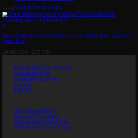
Quay trở lại cửa hàng
-97%
+
Share Khóa Học Chứng Khoán Thực Chiến DDF Zoom 1:1
Doãn Đức
Giá
Giá
10.000.000
₫
299.000
₫
gốc
hiện
Về Videmi
là:
tại
Hướng dẫn mua khoá học
10.000.000 ₫.
là:
Combo tiết kiệm
299.000 ₫.
Danh mục khoá học
Chia sẻ
Liên hệ
HỖ TRỢ NHANH
Sử dụng tài khoản
Miễn trừ trách nhiệm
Các câu hỏi thường gặp
Hướng dẫn mua khoá học