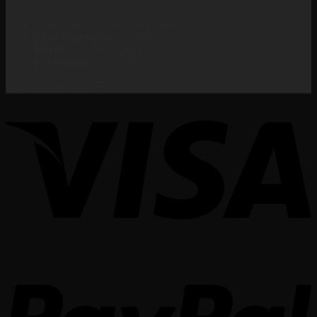
LIÊN HỆ
Videmi – Học Hay, Làm Giỏi
Zalo/Telegram:
0568381882
Email:
hocvienvidemi@gmail.com
Facebook:
fb.com/hocvienvidemi
KẾT NỐI VỚI VIDEMI