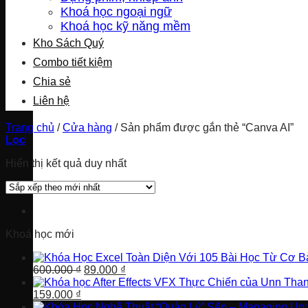
Khoá học ngoại ngữ
Khoá học kỹ năng mềm
Kho Sách Quý
Combo tiết kiệm
Chia sẻ
Liên hệ
Trang chủ
/
Cửa hàng
/
Sản phẩm được gắn thẻ “Canva AI”
Lọc
Hiển thị kết quả duy nhất
Khoá học mới
Giá
Giá
600.000
₫
89.000
₫
gốc
hiện
Giá
Giá
là:
tại
159.000
₫
gốc
hiện
600.000 ₫.
là: