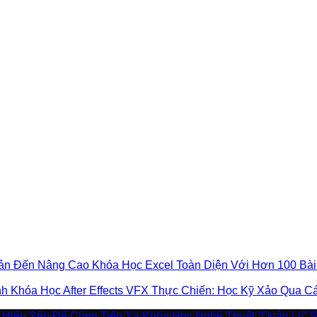
Khóa Học Excel Toàn Diện Với Hơn 100 Bà
Khóa Học After Effects VFX Thực Chiến: Học Kỹ Xảo Qua 
Khóa Học Nghệ Thuật “Quản Lý” 