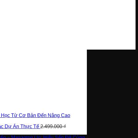
i Học Từ Cơ Bản Đến Nâng Cao
Các Dự Án Thực Tế
2.499.000
₫
Sếp – Managing Up: Hiểu Sếp Để Cùng