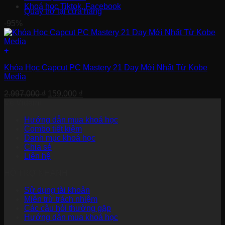
Khoá học Tiktok, Facebook
Quay trở lại cửa hàng
-95%
+
Khóa Học Capcut PC Mastery 21 Day Mới Nhất Từ Kobe
Media
Giá
Giá
2.997.000
₫
159.000
₫
gốc
hiện
Về Videmi
là:
tại
Hướng dẫn mua khoá học
2.997.000 ₫.
là:
Combo tiết kiệm
159.000 ₫.
Danh mục khoá học
Chia sẻ
Liên hệ
HỖ TRỢ NHANH
Sử dụng tài khoản
Miễn trừ trách nhiệm
Các câu hỏi thường gặp
Hướng dẫn mua khoá học