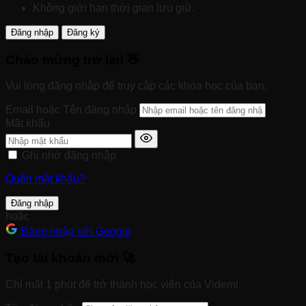
Không giới hạn thời gian lưu giữ.
Đăng nhập
Đăng ký
Chào mừng trở lại! 👋
Vui lòng đăng nhập để truy cập các khóa học của bạn.
Email hoặc Tên đăng nhập
Mật khẩu
Ghi nhớ đăng nhập
Quên mật khẩu?
Đăng nhập
hoặc
Đăng nhập với Google
Tạo tài khoản mới 🚀
Chỉ mất 1 phút để trở thành học viên của Videmi.