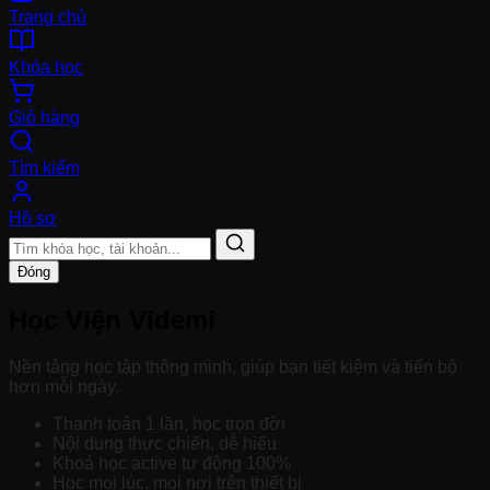
Trang chủ
Khóa học
Giỏ hàng
Tìm kiếm
Hồ sơ
Đóng
Học Viện Videmi
Nền tảng học tập thông minh, giúp bạn tiết kiệm và tiến bộ
hơn mỗi ngày.
Thanh toán 1 lần, học trọn đời
Nội dung thực chiến, dễ hiểu
Khoá học active tự động 100%
Học mọi lúc, mọi nơi trên thiết bị