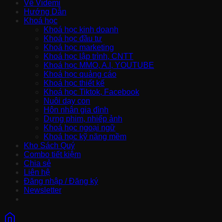
Về Videmi
Hướng Dẫn
Khoá học
Khoá học kinh doanh
Khoá học đầu tư
Khoá học marketing
Khoá học lập trình, CNTT
Khoá học MMO, A.I, YOUTUBE
Khoá học quảng cáo
Khoá học thiết kế
Khoá học Tiktok, Facebook
Nuôi dạy con
Hôn nhân gia đình
Dựng phim, nhiếp ảnh
Khoá học ngoại ngữ
Khoá học kỹ năng mềm
Kho Sách Quý
Combo tiết kiệm
Chia sẻ
Liên hệ
Đăng nhập / Đăng ký
Newsletter