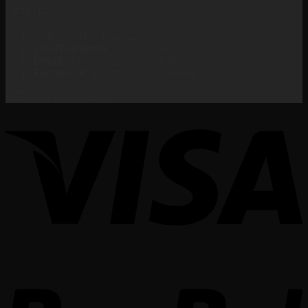
LIÊN HỆ
Videmi – Học Hay, Làm Giỏi
Zalo/Telegram:
0568381882
Email:
hocvienvidemi@gmail.com
Facebook:
fb.com/hocvienvidemi
KẾT NỐI VỚI VIDEMI