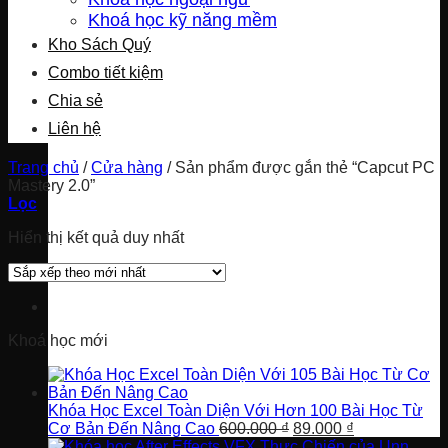
Khoá học kỹ năng mềm
Kho Sách Quý
Combo tiết kiệm
Chia sẻ
Liên hệ
Trang chủ
/
Cửa hàng
/
Sản phẩm được gắn thẻ “Capcut PC
Mastery 2.0”
Lọc
Hiển thị kết quả duy nhất
Khoá học mới
Khóa Học Excel Toàn Diện Với Hơn 100 Bài Học Từ
Giá
Giá
Cơ Bản Đến Nâng Cao
600.000
₫
89.000
₫
gốc
hiện