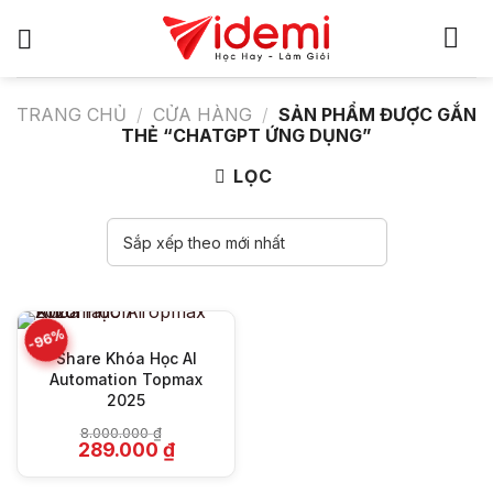
Bỏ
qua
nội
dung
TRANG CHỦ
/
CỬA HÀNG
/
SẢN PHẨM ĐƯỢC GẮN
THẺ “CHATGPT ỨNG DỤNG”
LỌC
-96%
Share Khóa Học AI
Automation Topmax
2025
8.000.000
₫
Giá
Giá
289.000
₫
gốc
hiện
là:
tại