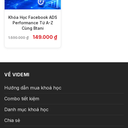
Khóa Học Facebook ADS
Performance Từ A-Z
Cùng Btani
Giá
Giá
149.000
₫
1.590.000
₫
gốc
hiện
là:
tại
1.590.000 ₫.
là:
149.000 ₫.
VỀ VIDEMI
Hướng dẫn mua khoá học
Combo tiết kiệm
Danh mục khoá học
Chia sẻ