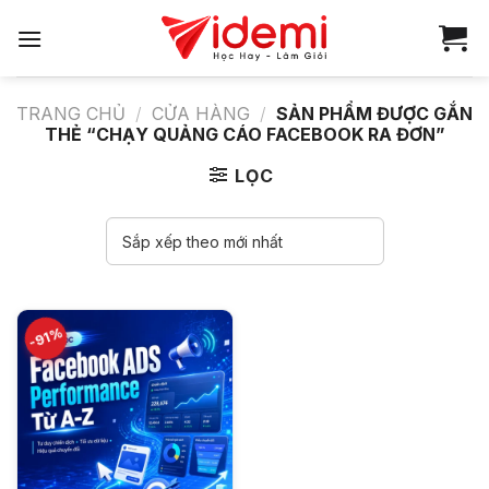
Bỏ
qua
nội
dung
TRANG CHỦ
/
CỬA HÀNG
/
SẢN PHẨM ĐƯỢC GẮN
THẺ “CHẠY QUẢNG CÁO FACEBOOK RA ĐƠN”
LỌC
-91%