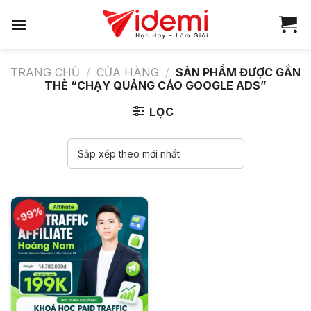
Bỏ
qua
nội
dung
TRANG CHỦ
/
CỬA HÀNG
/
SẢN PHẨM ĐƯỢC GẮN
THẺ “CHẠY QUẢNG CÁO GOOGLE ADS”
LỌC
-99%