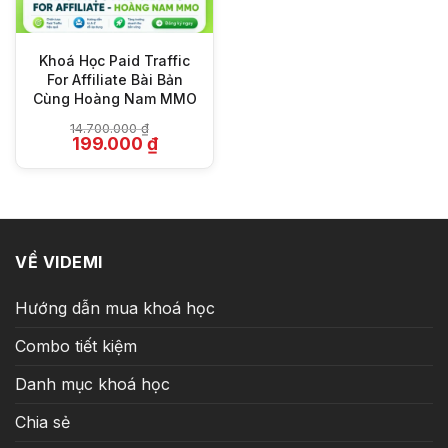
Khoá Học Paid Traffic
For Affiliate Bài Bản
Cùng Hoàng Nam MMO
14.700.000
₫
Giá
Giá
199.000
₫
gốc
hiện
là:
tại
14.700.000 ₫.
là:
199.000 ₫.
VỀ VIDEMI
Hướng dẫn mua khoá học
Combo tiết kiệm
Danh mục khoá học
Chia sẻ