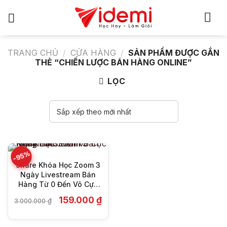
Bỏ
qua
nội
dung
TRANG CHỦ
/
CỬA HÀNG
/
SẢN PHẨM ĐƯỢC GẮN
THẺ “CHIẾN LƯỢC BÁN HÀNG ONLINE”
LỌC
-95%
Share Khóa Học Zoom 3
Ngày Livestream Bán
Hàng Từ 0 Đến Vô Cực
Mới Nhất
Giá
Giá
159.000
₫
3.000.000
₫
gốc
hiện
là:
tại
3.000.000 ₫.
là: