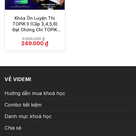
Khóa Ôn Luyện Thi
TOPIK II (Cấp 3,4,5,6)
Đạt Chứng Chỉ TOPIK
Cao Cấp Thầy Tư
9.900.000
₫
Giá
Giá
249.000
₫
gốc
hiện
là:
tại
9.900.000 ₫.
là:
249.000 ₫.
VỀ VIDEMI
Hướng dẫn mua khoá học
Combo tiết kiệm
Danh mục khoá học
Chia sẻ