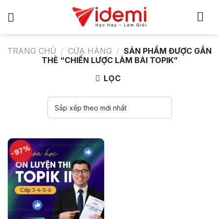
Bỏ
qua
nội
dung
TRANG CHỦ
/
CỬA HÀNG
/
SẢN PHẨM ĐƯỢC GẮN
THẺ “CHIẾN LƯỢC LÀM BÀI TOPIK”
LỌC
-97%