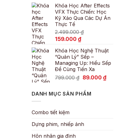
Khóa Học After Effects
là:
tại
VFX Thực Chiến: Học
600.000 ₫.
là:
Kỹ Xảo Qua Các Dự Án
89.000 ₫.
Thực Tế
2.499.000
₫
Giá
Giá
159.000
₫
gốc
hiện
Khóa Học Nghệ Thuật
là:
tại
“Quản Lý” Sếp –
2.499.000 ₫.
là:
Managing Up: Hiểu Sếp
159.000 ₫.
Để Cùng Tiến Xa
Giá
Giá
89.000
₫
799.000
₫
gốc
hiện
là:
tại
DANH MỤC SẢN PHẨM
799.000 ₫.
là:
89.000 ₫.
Combo tiết kiệm
Dựng phim, nhiếp ảnh
Hôn nhân gia đình