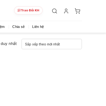
Trao Đổi KH
ày!
Chia sẻ khoá học giá rẻ cho những ai hạn hẹp v
iệm
Chia sẻ
Liên hệ
ả duy nhất