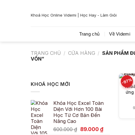
Bỏ
qua
Khoá Học Online Videmi | Học Hay - Làm Giỏi
nội
dung
Trang chủ
Về Videmi
TRANG CHỦ
/
CỬA HÀNG
/
SẢN PHẨM ĐƯ
VỐN”
-97%
KHOÁ HỌC MỚI
Khoá
ứng 
Khóa Học Excel Toàn
9
Diện Với Hơn 100 Bài
Học Từ Cơ Bản Đến
Nâng Cao
Giá
Giá
89.000
₫
600.000
₫
gốc
hiện