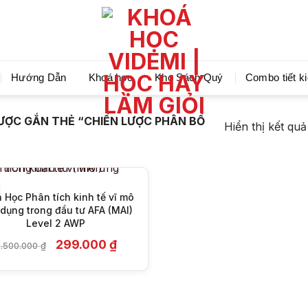
Videmi giúp bạn học tiết kiệm và tiến bộ hơn mỗi ng
Hướng Dẫn
Khoá học
Kho Sách Quý
Combo tiết k
+
ỢC GẮN THẺ “CHIẾN LƯỢC PHÂN BỔ
Hiển thị kết qu
 Học Phân tích kinh tế vĩ mô
dụng trong đầu tư AFA (MAI)
Level 2 AWP
Giá
Giá
299.000
₫
.500.000
₫
gốc
hiện
là:
tại
9.500.000 ₫.
là:
299.000 ₫.