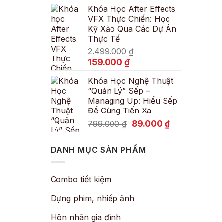
Khóa Học After Effects
là:
tại
VFX Thực Chiến: Học
600.000 ₫.
là:
Kỹ Xảo Qua Các Dự Án
89.000 ₫.
Thực Tế
2.499.000
₫
Giá
Giá
159.000
₫
gốc
hiện
Khóa Học Nghệ Thuật
là:
tại
“Quản Lý” Sếp –
2.499.000 ₫.
là:
Managing Up: Hiểu Sếp
159.000 ₫.
Để Cùng Tiến Xa
Giá
Giá
89.000
₫
799.000
₫
gốc
hiện
là:
tại
DANH MỤC SẢN PHẨM
799.000 ₫.
là:
89.000 ₫.
Combo tiết kiệm
Dựng phim, nhiếp ảnh
Hôn nhân gia đình