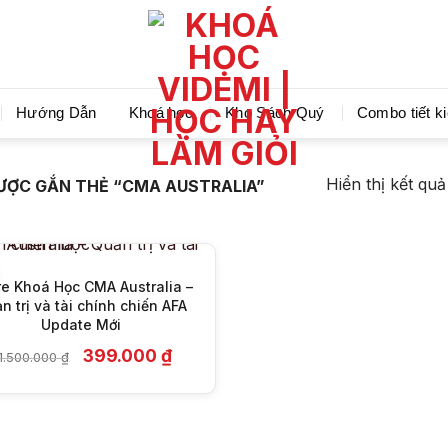
Videmi giúp bạn học tiết kiệm và tiến bộ hơn mỗi ng
Hướng Dẫn
Khoá học
Kho Sách Quý
Combo tiết k
+
Hiển thị kết qu
ỢC GẮN THẺ “CMA AUSTRALIA”
e Khoá Học CMA Australia –
n trị và tài chính chiến AFA
Update Mới
Giá
Giá
399.000
₫
1.500.000
₫
gốc
hiện
là:
tại
21.500.000 ₫.
là:
399.000 ₫.