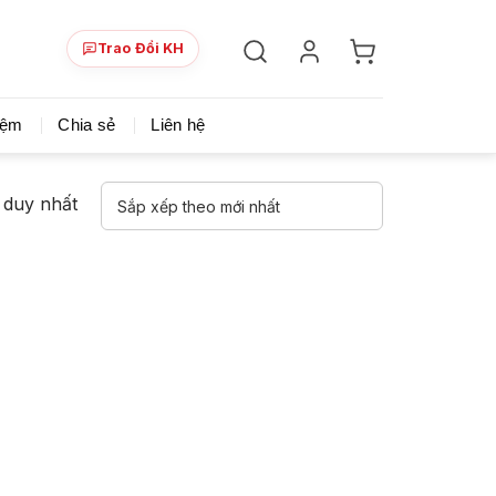
Trao Đổi KH
ày!
Chia sẻ khoá học giá rẻ cho những ai hạn hẹp v
iệm
Chia sẻ
Liên hệ
ả duy nhất