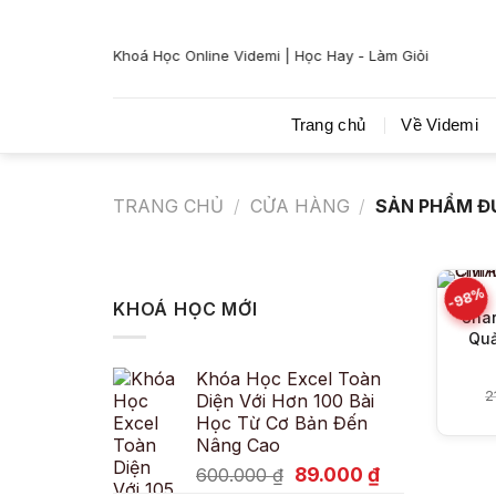
Bỏ
qua
Khoá Học Online Videmi | Học Hay - Làm Giỏi
nội
dung
Trang chủ
Về Videmi
TRANG CHỦ
/
CỬA HÀNG
/
SẢN PHẨM ĐƯ
-98%
KHOÁ HỌC MỚI
Shar
Quả
Khóa Học Excel Toàn
2
Diện Với Hơn 100 Bài
Học Từ Cơ Bản Đến
Nâng Cao
Giá
Giá
89.000
₫
600.000
₫
gốc
hiện