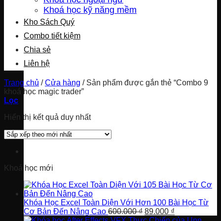
Khoá học kỹ năng mềm
Kho Sách Quý
Combo tiết kiệm
Chia sẻ
Liên hệ
Trang chủ
/
Cửa hàng
/
Sản phẩm được gắn thẻ “Combo 9
khoá học magic trader”
Lọc
Hiển thị kết quả duy nhất
Khoá học mới
Khóa Học Excel Toàn Diện Với Hơn 100 Bài Học Từ
Giá
Giá
Cơ Bản Đến Nâng Cao
600.000
₫
89.000
₫
gốc
hiện