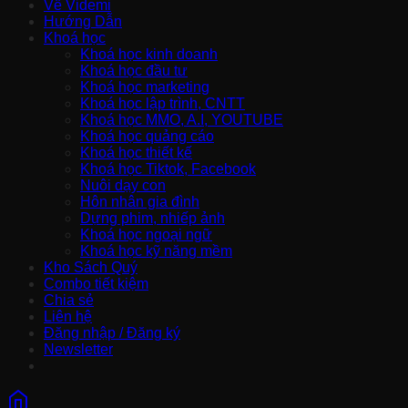
Về Videmi
Hướng Dẫn
Khoá học
Khoá học kinh doanh
Khoá học đầu tư
Khoá học marketing
Khoá học lập trình, CNTT
Khoá học MMO, A.I, YOUTUBE
Khoá học quảng cáo
Khoá học thiết kế
Khoá học Tiktok, Facebook
Nuôi dạy con
Hôn nhân gia đình
Dựng phim, nhiếp ảnh
Khoá học ngoại ngữ
Khoá học kỹ năng mềm
Kho Sách Quý
Combo tiết kiệm
Chia sẻ
Liên hệ
Đăng nhập / Đăng ký
Newsletter