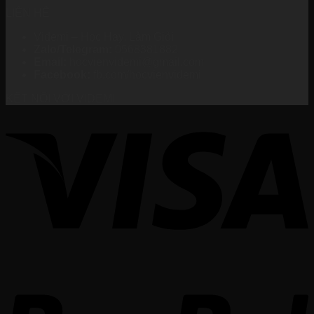
LIÊN HỆ
Videmi – Học Hay, Làm Giỏi
Zalo/Telegram:
0568381882
Email:
hocvienvidemi@gmail.com
Facebook:
fb.com/hocvienvidemi
KẾT NỐI VỚI VIDEMI