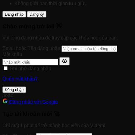
Không giới hạn thời gian lưu giữ.
Đăng nhập
Đăng ký
Chào mừng trở lại! 👋
Vui lòng đăng nhập để truy cập các khóa học của bạn.
Email hoặc Tên đăng nhập
Mật khẩu
Ghi nhớ đăng nhập
Quên mật khẩu?
Đăng nhập
hoặc
Đăng nhập với Google
Tạo tài khoản mới 🚀
Chỉ mất 1 phút để trở thành học viên của Videmi.