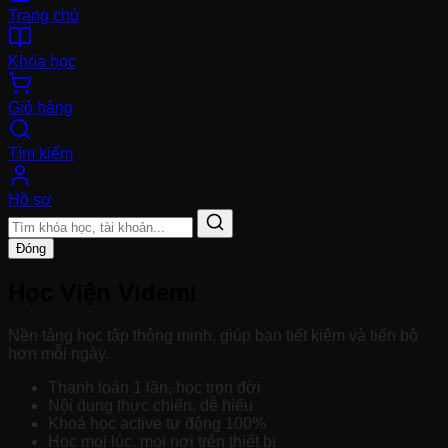
Trang chủ
Khóa học
Giỏ hàng
Tìm kiếm
Hồ sơ
Đóng
Học Viện Videmi
Nền tảng học tập thông minh, giúp bạn tiết kiệm và tiến bộ
hơn mỗi ngày.
Thanh toán 1 lần, học trọn đời
Nội dung thực chiến, dễ hiểu
Khoá học active tự động 100%
Học mọi lúc, mọi nơi trên thiết bị