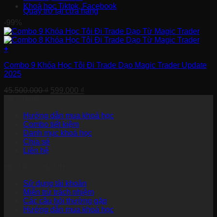
Khoá học Tiktok, Facebook
Quay trở lại cửa hàng
-99%
+
Combo 9 Khóa Học Tôi Đi Trade Dạo Magic Trader Update
2025
Giá
Giá
45.500.000
₫
599.000
₫
gốc
hiện
Về Videmi
là:
tại
Hướng dẫn mua khoá học
45.500.000 ₫.
là:
Combo tiết kiệm
599.000 ₫.
Danh mục khoá học
Chia sẻ
Liên hệ
HỖ TRỢ NHANH
Sử dụng tài khoản
Miễn trừ trách nhiệm
Các câu hỏi thường gặp
Hướng dẫn mua khoá học