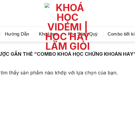
Videmi giúp bạn học tiết kiệm và tiến bộ hơn mỗi ng
Hướng Dẫn
Khoá học
Kho Sách Quý
Combo tiết k
ƯỢC GẮN THẺ “COMBO KHOÁ HỌC CHỨNG KHOÁN HAY
tìm thấy sản phẩm nào khớp với lựa chọn của bạn.