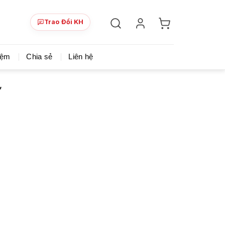
Trao Đổi KH
ày!
Chia sẻ khoá học giá rẻ cho những ai hạn hẹp v
iệm
Chia sẻ
Liên hệ
”