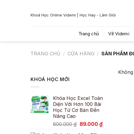
Bỏ
qua
Khoá Học Online Videmi | Học Hay - Làm Giỏi
nội
dung
Trang chủ
Về Videmi
TRANG CHỦ
/
CỬA HÀNG
/
SẢN PHẨM Đ
Không 
KHOÁ HỌC MỚI
Khóa Học Excel Toàn
Diện Với Hơn 100 Bài
Học Từ Cơ Bản Đến
Nâng Cao
Giá
Giá
89.000
₫
600.000
₫
gốc
hiện