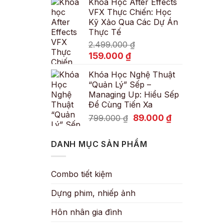
Khóa Học After Effects
là:
tại
VFX Thực Chiến: Học
600.000 ₫.
là:
Kỹ Xảo Qua Các Dự Án
89.000 ₫.
Thực Tế
2.499.000
₫
Giá
Giá
159.000
₫
gốc
hiện
Khóa Học Nghệ Thuật
là:
tại
“Quản Lý” Sếp –
2.499.000 ₫.
là:
Managing Up: Hiểu Sếp
159.000 ₫.
Để Cùng Tiến Xa
Giá
Giá
89.000
₫
799.000
₫
gốc
hiện
là:
tại
DANH MỤC SẢN PHẨM
799.000 ₫.
là:
89.000 ₫.
Combo tiết kiệm
Dựng phim, nhiếp ảnh
Hôn nhân gia đình