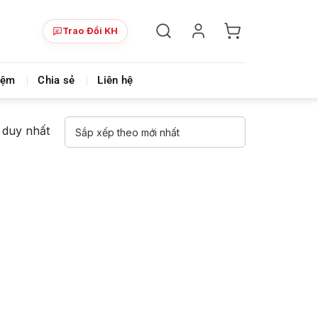
Trao Đổi KH
ày!
Chia sẻ khoá học giá rẻ cho những ai hạn hẹp v
iệm
Chia sẻ
Liên hệ
ả duy nhất