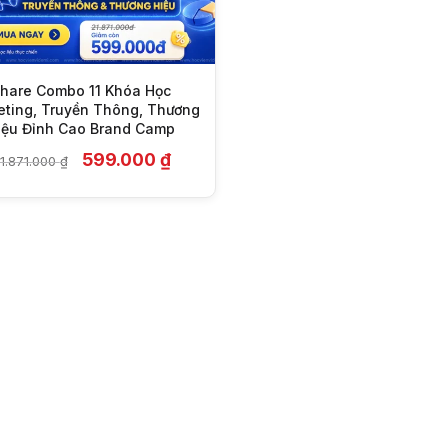
hare Combo 11 Khóa Học
eting, Truyền Thông, Thương
iệu Đỉnh Cao Brand Camp
Giá
Giá
599.000
₫
1.871.000
₫
gốc
hiện
là:
tại
21.871.000 ₫.
là:
599.000 ₫.