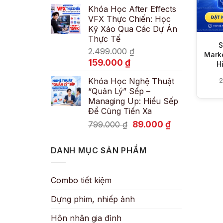
Khóa Học After Effects
là:
tại
VFX Thực Chiến: Học
600.000 ₫.
là:
Kỹ Xảo Qua Các Dự Án
89.000 ₫.
Thực Tế
S
2.499.000
₫
Mark
Giá
Giá
159.000
₫
H
gốc
hiện
Khóa Học Nghệ Thuật
2
là:
tại
“Quản Lý” Sếp –
2.499.000 ₫.
là:
Managing Up: Hiểu Sếp
159.000 ₫.
Để Cùng Tiến Xa
Giá
Giá
89.000
₫
799.000
₫
gốc
hiện
là:
tại
DANH MỤC SẢN PHẨM
799.000 ₫.
là:
89.000 ₫.
Combo tiết kiệm
Dựng phim, nhiếp ảnh
Hôn nhân gia đình