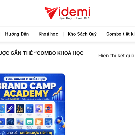
Videmi giúp bạn học tiết kiệm và tiến bộ hơn mỗi ng
Hướng Dẫn
Khoá học
Kho Sách Quý
Combo tiết k
ƯỢC GẮN THẺ “COMBO KHOÁ HỌC
Hiển thị kết qu
+