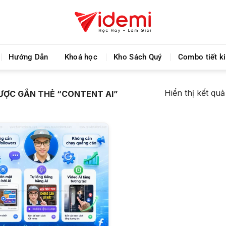
Videmi giúp bạn học tiết kiệm và tiến bộ hơn mỗi ng
Hướng Dẫn
Khoá học
Kho Sách Quý
Combo tiết k
Hiển thị kết qu
ỢC GẮN THẺ “CONTENT AI”
+