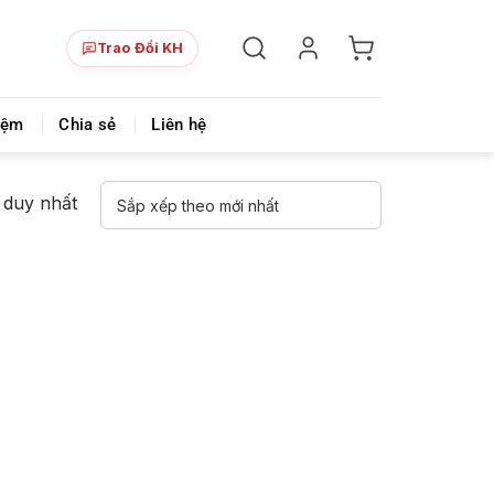
Trao Đổi KH
ày!
Chia sẻ khoá học giá rẻ cho những ai hạn hẹp v
iệm
Chia sẻ
Liên hệ
ả duy nhất