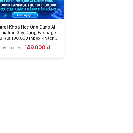
are] Khóa Học Ứng Dụng AI
omation Xây Dựng Fanpage
u Hút 100.000 Inbox Khách
Hàng Tiềm Năng
Giá
Giá
149.000
₫
2.950.000
₫
gốc
hiện
là:
tại
2.950.000 ₫.
là:
149.000 ₫.