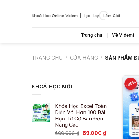
Bỏ
qua
Khoá Học Online Videmi | Học Hay - Làm Giỏi
nội
dung
Trang chủ
Về Videmi
TRANG CHỦ
/
CỬA HÀNG
/
SẢN PHẨM ĐƯ
-95%
KHOÁ HỌC MỚI
Khóa Học Excel Toàn
Diện Với Hơn 100 Bài
Học Từ Cơ Bản Đến
Nâng Cao
Giá
Giá
89.000
₫
600.000
₫
gốc
hiện