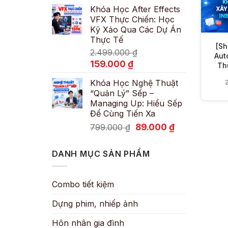
Khóa Học After Effects
là:
tại
VFX Thực Chiến: Học
600.000 ₫.
là:
Kỹ Xảo Qua Các Dự Án
89.000 ₫.
Thực Tế
[Sh
2.499.000
₫
Aut
Giá
Giá
159.000
₫
Th
gốc
hiện
Khóa Học Nghệ Thuật
là:
tại
“Quản Lý” Sếp –
2.499.000 ₫.
là:
Managing Up: Hiểu Sếp
159.000 ₫.
Để Cùng Tiến Xa
Giá
Giá
89.000
₫
799.000
₫
gốc
hiện
là:
tại
DANH MỤC SẢN PHẨM
799.000 ₫.
là:
89.000 ₫.
Combo tiết kiệm
Dựng phim, nhiếp ảnh
Hôn nhân gia đình