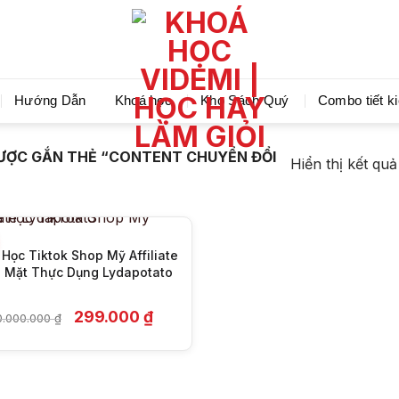
Videmi giúp bạn học tiết kiệm và tiến bộ hơn mỗi ng
Hướng Dẫn
Khoá học
Kho Sách Quý
Combo tiết k
+
ƯỢC GẮN THẺ “CONTENT CHUYỂN ĐỔI
Hiển thị kết qu
Học Tiktok Shop Mỹ Affiliate
 Mặt Thực Dụng Lydapotato
Giá
Giá
299.000
₫
0.000.000
₫
gốc
hiện
là:
tại
10.000.000 ₫.
là:
299.000 ₫.