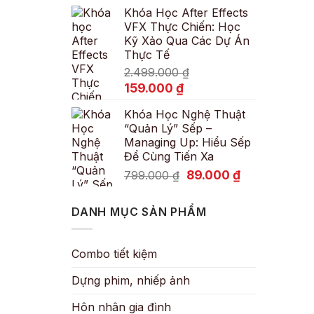
Khóa Học After Effects
là:
tại
VFX Thực Chiến: Học
600.000 ₫.
là:
Kỹ Xảo Qua Các Dự Án
89.000 ₫.
Thực Tế
2.499.000
₫
Giá
Giá
159.000
₫
gốc
hiện
Khóa Học Nghệ Thuật
là:
tại
“Quản Lý” Sếp –
2.499.000 ₫.
là:
Managing Up: Hiểu Sếp
159.000 ₫.
Để Cùng Tiến Xa
Giá
Giá
89.000
₫
799.000
₫
gốc
hiện
là:
tại
DANH MỤC SẢN PHẨM
799.000 ₫.
là:
89.000 ₫.
Combo tiết kiệm
Dựng phim, nhiếp ảnh
Hôn nhân gia đình