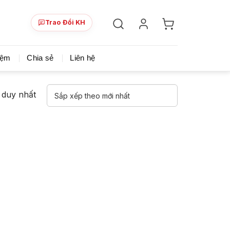
Trao Đổi KH
ày!
Chia sẻ khoá học giá rẻ cho những ai hạn hẹp v
iệm
Chia sẻ
Liên hệ
ả duy nhất