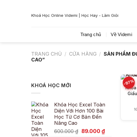
Bỏ
qua
Khoá Học Online Videmi | Học Hay - Làm Giỏi
nội
dung
Trang chủ
Về Videmi
TRANG CHỦ
/
CỬA HÀNG
/
SẢN PHẨM Đ
CAO”
-97%
KHOÁ HỌC MỚI
Khóa 
Giấu
Khóa Học Excel Toàn
1
Diện Với Hơn 100 Bài
Học Từ Cơ Bản Đến
Nâng Cao
Giá
Giá
89.000
₫
600.000
₫
gốc
hiện