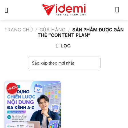
Bỏ
qua
nội
dung
TRANG CHỦ
/
CỬA HÀNG
/
SẢN PHẨM ĐƯỢC GẮN
THẺ “CONTENT PLAN”
LỌC
-94%