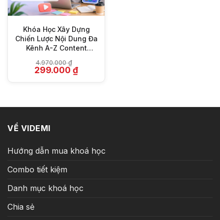
Khóa Học Xây Dựng
Chiến Lược Nội Dung Đa
Kênh A-Z Content
Strategy
4.970.000
₫
Giá
Giá
299.000
₫
gốc
hiện
là:
tại
4.970.000 ₫.
là:
299.000 ₫.
VỀ VIDEMI
Hướng dẫn mua khoá học
Combo tiết kiệm
Danh mục khoá học
Chia sẻ