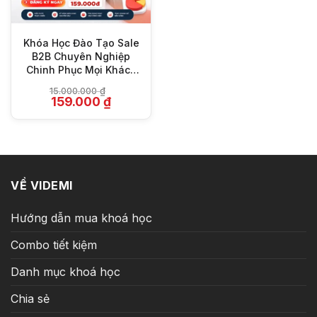
Khóa Học Đào Tạo Sale
B2B Chuyên Nghiệp
Chinh Phục Mọi Khách
Hàng
15.000.000
₫
Giá
Giá
159.000
₫
gốc
hiện
là:
tại
15.000.000 ₫.
là:
159.000 ₫.
VỀ VIDEMI
Hướng dẫn mua khoá học
Combo tiết kiệm
Danh mục khoá học
Chia sẻ