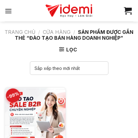
Bỏ
qua
nội
dung
TRANG CHỦ
/
CỬA HÀNG
/
SẢN PHẨM ĐƯỢC GẮN
THẺ “ĐÀO TẠO BÁN HÀNG DOANH NGHIỆP”
LỌC
-99%