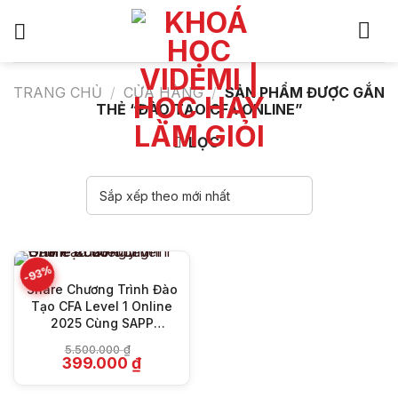
Bỏ
qua
nội
dung
TRANG CHỦ
/
CỬA HÀNG
/
SẢN PHẨM ĐƯỢC GẮN
THẺ “ĐÀO TẠO CFA ONLINE”
LỌC
-93%
Share Chương Trình Đào
Tạo CFA Level 1 Online
2025 Cùng SAPP
Academy
5.500.000
₫
Giá
Giá
399.000
₫
gốc
hiện
là:
tại