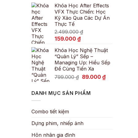
Khóa Học After Effects
là:
tại
VFX Thực Chiến: Học
600.000 ₫.
là:
Kỹ Xảo Qua Các Dự Án
89.000 ₫.
Thực Tế
2.499.000
₫
Giá
Giá
159.000
₫
gốc
hiện
Khóa Học Nghệ Thuật
là:
tại
“Quản Lý” Sếp –
2.499.000 ₫.
là:
Managing Up: Hiểu Sếp
159.000 ₫.
Để Cùng Tiến Xa
Giá
Giá
89.000
₫
799.000
₫
gốc
hiện
là:
tại
DANH MỤC SẢN PHẨM
799.000 ₫.
là:
89.000 ₫.
Combo tiết kiệm
Dựng phim, nhiếp ảnh
Hôn nhân gia đình