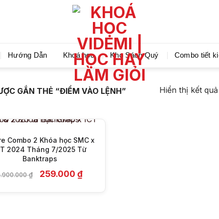
Videmi giúp bạn học tiết kiệm và tiến bộ hơn mỗi ng
Hướng Dẫn
Khoá học
Kho Sách Quý
Combo tiết k
+
Hiển thị kết qu
ỢC GẮN THẺ “ĐIỂM VÀO LỆNH”
re Combo 2 Khóa học SMC x
CT 2024 Tháng 7/2025 Từ
Banktraps
Giá
Giá
259.000
₫
4.900.000
₫
gốc
hiện
là:
tại
4.900.000 ₫.
là:
259.000 ₫.