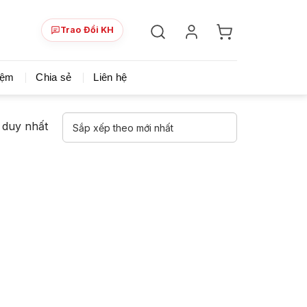
Trao Đổi KH
ày!
Chia sẻ khoá học giá rẻ cho những ai hạn hẹp v
iệm
Chia sẻ
Liên hệ
ả duy nhất