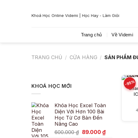
Bỏ
qua
Khoá Học Online Videmi | Học Hay - Làm Giỏi
nội
dung
Trang chủ
Về Videmi
TRANG CHỦ
/
CỬA HÀNG
/
SẢN PHẨM ĐƯ
-95%
KHOÁ HỌC MỚI
Sha
I
Khóa Học Excel Toàn
Diện Với Hơn 100 Bài
Học Từ Cơ Bản Đến
Nâng Cao
Giá
Giá
89.000
₫
600.000
₫
gốc
hiện