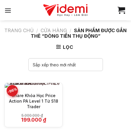
Bỏ
qua
nội
dung
TRANG CHỦ
/
CỬA HÀNG
/
SẢN PHẨM ĐƯỢC GẮN
THẺ “DÒNG TIỀN THỤ ĐỘNG”
LỌC
-96%
Share Khóa Học Price
Action PA Level 1 Từ S18
Trader
5.000.000
₫
Giá
Giá
199.000
₫
gốc
hiện
là:
tại