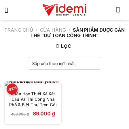
Bỏ
qua
nội
dung
TRANG CHỦ
/
CỬA HÀNG
/
SẢN PHẨM ĐƯỢC GẮN
THẺ “DỰ TOÁN CÔNG TRÌNH”
LỌC
-82%
Khóa Học Thiết Kế Kết
Cấu Và Thi Công Nhà
Phố & Biệt Thự Trọn Gói
Giá
Giá
89.000
₫
490.000
₫
gốc
hiện
là:
tại
490.000 ₫.
là: