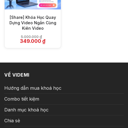
[Share] Khóa Học Quay
Dựng Video Ngắn Cùng
Kiên Video
5.000.000
₫
Giá
Giá
349.000
₫
gốc
hiện
là:
tại
5.000.000 ₫.
là:
349.000 ₫.
VỀ VIDEMI
Hướng dẫn mua khoá học
Combo tiết kiệm
Danh mục khoá học
Chia sẻ