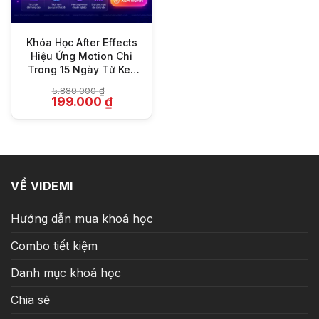
Khóa Học After Effects
Hiệu Ứng Motion Chỉ
Trong 15 Ngày Từ Key
Frames
5.880.000
₫
Giá
Giá
199.000
₫
gốc
hiện
là:
tại
5.880.000 ₫.
là:
199.000 ₫.
VỀ VIDEMI
Hướng dẫn mua khoá học
Combo tiết kiệm
Danh mục khoá học
Chia sẻ