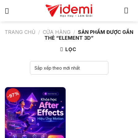
Bỏ
qua
nội
dung
TRANG CHỦ
/
CỬA HÀNG
/
SẢN PHẨM ĐƯỢC GẮN
THẺ “ELEMENT 3D”
LỌC
-97%