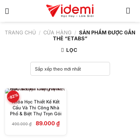
Bỏ
qua
nội
dung
TRANG CHỦ
/
CỬA HÀNG
/
SẢN PHẨM ĐƯỢC GẮN
THẺ “ETABS”
LỌC
-82%
Khóa Học Thiết Kế Kết
Cấu Và Thi Công Nhà
Phố & Biệt Thự Trọn Gói
Giá
Giá
89.000
₫
490.000
₫
gốc
hiện
là:
tại
490.000 ₫.
là: