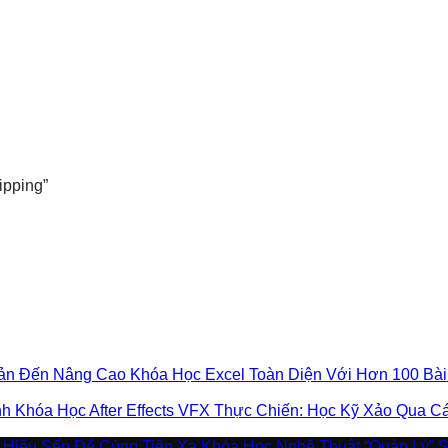
pping”
Khóa Học Excel Toàn Diện Với Hơn 100 Bà
Khóa Học After Effects VFX Thực Chiến: Học Kỹ Xảo Qua 
Khóa Học Nghệ Thuật “Quản Lý” 