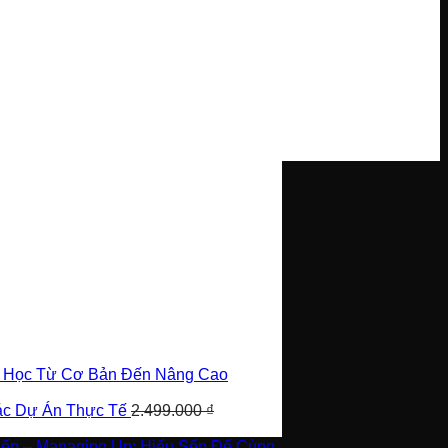
i Học Từ Cơ Bản Đến Nâng Cao
Các Dự Án Thực Tế
2.499.000
₫
Sếp – Managing Up: Hiểu Sếp Để Cùng