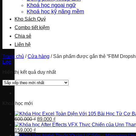
Khoá học ngoại ngữ
Khoá học kỹ năng mềm
Kho Sách Quý
Combo tiết kiệm
Chia sẻ
Liên hệ
Trang chủ
/
Cửa hàng
/
Sản phẩm được gắn thẻ “FBM Dropshi
Lọc
Hiển thị kết quả duy nhất
Khoá học mới
Giá
Giá
600.000
₫
89.000
₫
gốc
hiện
Giá
Giá
là:
tại
159.000
₫
gốc
hiện
600.000 ₫.
là: