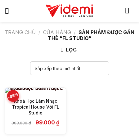
Bỏ
qua
nội
dung
TRANG CHỦ
/
CỬA HÀNG
/
SẢN PHẨM ĐƯỢC GẮN
THẺ “FL STUDIO”
LỌC
-88%
Khoá Học Làm Nhạc
Tropical House Với FL
Studio
Giá
Giá
99.000
₫
800.000
₫
gốc
hiện
là:
tại
800.000 ₫.
là: