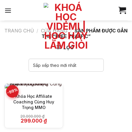
Bỏ
qua
nội
dung
TRANG CHỦ
/
CỬA HÀNG
/
SẢN PHẨM ĐƯỢC GẮN
THẺ “FREE TRAFFIC”
LỌC
-99%
Khóa Học Affiliate
Coaching Cùng Huy
Trọng MMO
20.000.000
₫
Giá
Giá
299.000
₫
gốc
hiện
là:
tại