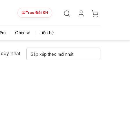
Trao Đổi KH
ày!
Chia sẻ khoá học giá rẻ cho những ai hạn hẹp v
iệm
Chia sẻ
Liên hệ
ả duy nhất