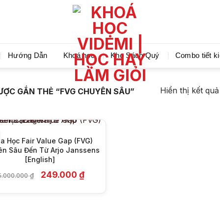
Videmi giúp bạn học tiết kiệm và tiến bộ hơn mỗi ng
Hướng Dẫn
Khoá học
Kho Sách Quý
Combo tiết k
+
Hiển thị kết qu
ỢC GẮN THẺ “FVG CHUYÊN SÂU”
a Học Fair Value Gap (FVG)
n Sâu Đến Từ Arjo Janssens
[English]
Giá
Giá
249.000
₫
5.000.000
₫
gốc
hiện
là:
tại
15.000.000 ₫.
là:
249.000 ₫.