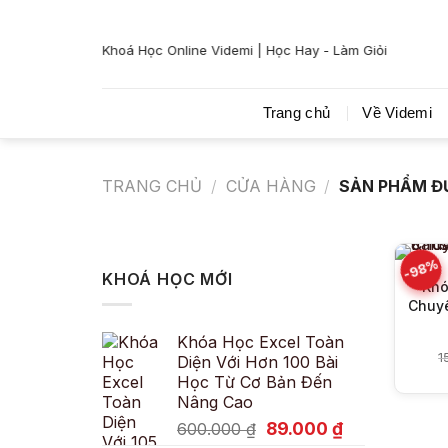
Bỏ
qua
Khoá Học Online Videmi | Học Hay - Làm Giỏi
nội
dung
Trang chủ
Về Videmi
TRANG CHỦ
/
CỬA HÀNG
/
SẢN PHẨM ĐƯ
-98%
KHOÁ HỌC MỚI
Khó
Chuyê
Khóa Học Excel Toàn
1
Diện Với Hơn 100 Bài
Học Từ Cơ Bản Đến
Nâng Cao
Giá
Giá
89.000
₫
600.000
₫
gốc
hiện