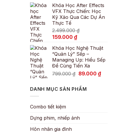
Khóa Học After Effects
là:
tại
VFX Thực Chiến: Học
600.000 ₫.
là:
Kỹ Xảo Qua Các Dự Án
89.000 ₫.
Thực Tế
2.499.000
₫
Giá
Giá
159.000
₫
gốc
hiện
Khóa Học Nghệ Thuật
là:
tại
“Quản Lý” Sếp –
2.499.000 ₫.
là:
Managing Up: Hiểu Sếp
159.000 ₫.
Để Cùng Tiến Xa
Giá
Giá
89.000
₫
799.000
₫
gốc
hiện
là:
tại
DANH MỤC SẢN PHẨM
799.000 ₫.
là:
89.000 ₫.
Combo tiết kiệm
Dựng phim, nhiếp ảnh
Hôn nhân gia đình