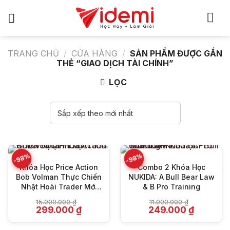
Bỏ
qua
nội
dung
TRANG CHỦ
/
CỬA HÀNG
/
SẢN PHẨM ĐƯỢC GẮN
THẺ “GIAO DỊCH TÀI CHÍNH”
LỌC
-98%
-98%
Khóa Học Price Action
Combo 2 Khóa Học
Bob Volman Thực Chiến
NUKIDA: A Bull Bear Law
Nhật Hoài Trader Mới
& B Pro Training
Nhất
15.000.000
₫
11.000.000
₫
Giá
Giá
Giá
Giá
299.000
₫
249.000
₫
gốc
hiện
gốc
hiện
là:
tại
là:
tại