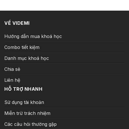
15.000.000 ₫.
là:
11.000.000 ₫.
là:
299.000 ₫.
249.000 ₫
VỀ VIDEMI
Hướng dẫn mua khoá học
Combo tiết kiệm
Danh mục khoá học
Chia sẻ
Liên hệ
HỖ TRỢ NHANH
Sử dụng tài khoản
Miễn trừ trách nhiệm
Các câu hỏi thường gặp