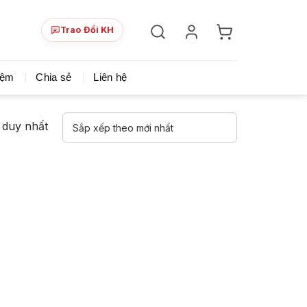
Trao Đổi KH
ày!
Chia sẻ khoá học giá rẻ cho những ai hạn hẹp v
iệm
Chia sẻ
Liên hệ
ả duy nhất