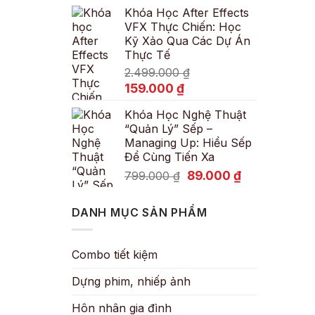
Khóa Học After Effects
là:
tại
VFX Thực Chiến: Học
600.000 ₫.
là:
Kỹ Xảo Qua Các Dự Án
89.000 ₫.
Thực Tế
2.499.000
₫
Giá
Giá
159.000
₫
gốc
hiện
Khóa Học Nghệ Thuật
là:
tại
“Quản Lý” Sếp –
2.499.000 ₫.
là:
Managing Up: Hiểu Sếp
159.000 ₫.
Để Cùng Tiến Xa
Giá
Giá
89.000
₫
799.000
₫
gốc
hiện
là:
tại
DANH MỤC SẢN PHẨM
799.000 ₫.
là:
89.000 ₫.
Combo tiết kiệm
Dựng phim, nhiếp ảnh
Hôn nhân gia đình