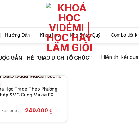
Videmi giúp bạn học tiết kiệm và tiến bộ hơn mỗi ng
Hướng Dẫn
Khoá học
Kho Sách Quý
Combo tiết k
+
Hiển thị kết qu
ỢC GẮN THẺ “GIAO DỊCH TỔ CHỨC”
óa Học Trade Theo Phương
háp SMC Cùng Makie FX
Giá
Giá
249.000
₫
.500.000
₫
gốc
hiện
là:
tại
4.500.000 ₫.
là:
249.000 ₫.