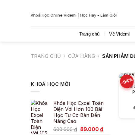
Bỏ
qua
Khoá Học Online Videmi | Học Hay - Làm Giỏi
nội
dung
Trang chủ
Về Videmi
TRANG CHỦ
/
CỬA HÀNG
/
SẢN PHẨM ĐƯ
-94%
KHOÁ HỌC MỚI
Kh
P
Khóa Học Excel Toàn
4
Diện Với Hơn 100 Bài
Học Từ Cơ Bản Đến
Nâng Cao
Giá
Giá
89.000
₫
600.000
₫
gốc
hiện